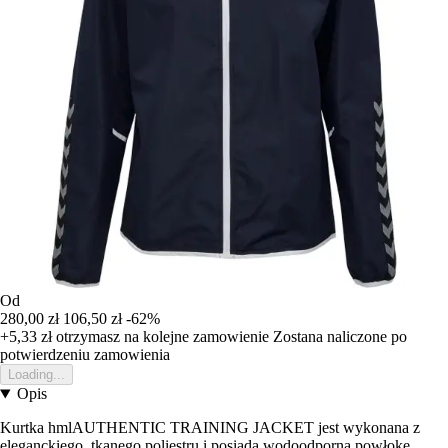
Od
280,00 zł
106,50 zł
-62%
+5,33 zł
otrzymasz na kolejne zamowienie
Zostana naliczone po
potwierdzeniu zamowienia
Loading...
Opis
Kurtka hmlAUTHENTIC TRAINING JACKET jest wykonana z
eleganckiego, tkanego poliestru i posiada wodoodporną powłokę