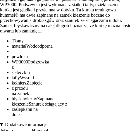
WP3000. Podszewka jest wykonana z siatki i tafty, dzięki czemu
kurtka jest gładka i przyjemna w dotyku. Ta kurtka treningowa
hummel® ma dwie zapinane na zamek kieszenie boczne do
przechowywania drobiazgów oraz sznurek ze ściągaczami u dołu.
Zamek błyskawiczny na całej długości oznacza, że kurtkę można nosić
otwartą lub zamkniętą.
Tkany
materiałWodoodporna
powłoka
WP3000Podszewka
z
siateczki i
taftyWysoki
kołnierzZapięcie
z przodu
na zamek
błyskawicznyZapinane
kieszenieSznurek ściągający z
zaślepkami na
dole
Dodatkowe informacje
Marka
Hummel