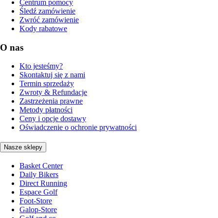
Centrum pomocy
Śledź zamówienie
Zwróć zamówienie
Kody rabatowe
O nas
Kto jesteśmy?
Skontaktuj się z nami
Termin sprzedaży
Zwroty & Refundacje
Zastrzeżenia prawne
Metody płatności
Ceny i opcje dostawy
Oświadczenie o ochronie prywatności
Nasze sklepy
Basket Center
Daily Bikers
Direct Running
Espace Golf
Foot-Store
Galop-Store