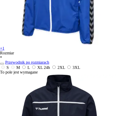
+1
Rozmiar
*
Przewodnik po rozmiarach
S
M
L
XL
24h
2XL
3XL
To pole jest wymagane