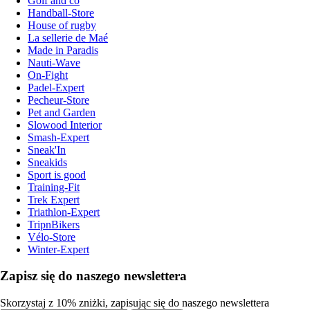
Golf and co
Handball-Store
House of rugby
La sellerie de Maé
Made in Paradis
Nauti-Wave
On-Fight
Padel-Expert
Pecheur-Store
Pet and Garden
Slowood Interior
Smash-Expert
Sneak'In
Sneakids
Sport is good
Training-Fit
Trek Expert
Triathlon-Expert
TripnBikers
Vélo-Store
Winter-Expert
Zapisz się do naszego newslettera
Skorzystaj z 10% zniżki, zapisując się do naszego newslettera