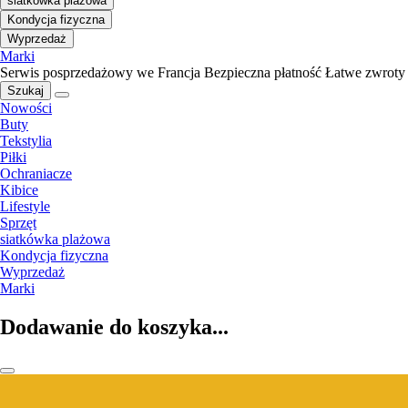
siatkówka plażowa
Kondycja fizyczna
Wyprzedaż
Marki
Serwis posprzedażowy we Francja
Bezpieczna płatność
Łatwe zwroty
Szukaj
Nowości
Buty
Tekstylia
Piłki
Ochraniacze
Kibice
Lifestyle
Sprzęt
siatkówka plażowa
Kondycja fizyczna
Wyprzedaż
Marki
Dodawanie do koszyka...