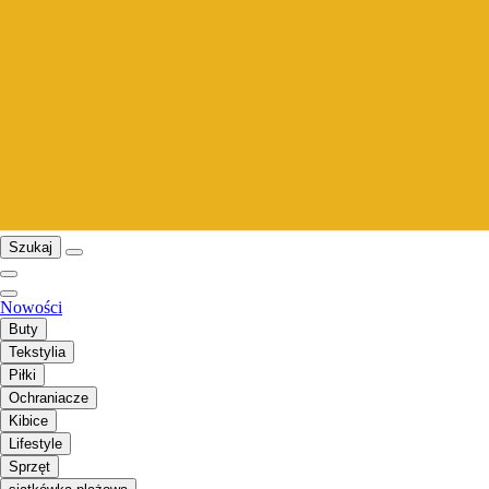
Szukaj
Nowości
Buty
Tekstylia
Piłki
Ochraniacze
Kibice
Lifestyle
Sprzęt