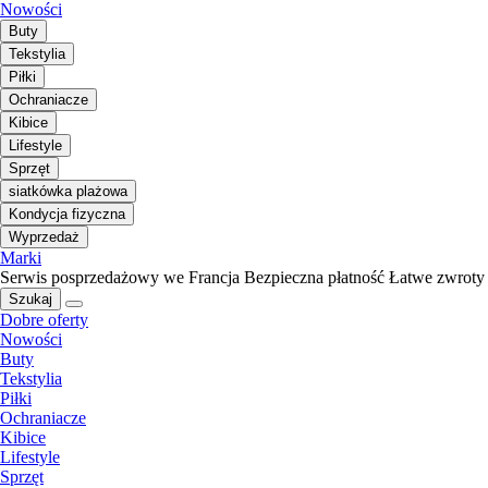
Nowości
Buty
Tekstylia
Piłki
Ochraniacze
Kibice
Lifestyle
Sprzęt
siatkówka plażowa
Kondycja fizyczna
Wyprzedaż
Marki
Serwis posprzedażowy we Francja
Bezpieczna płatność
Łatwe zwroty
Szukaj
Dobre oferty
Nowości
Buty
Tekstylia
Piłki
Ochraniacze
Kibice
Lifestyle
Sprzęt