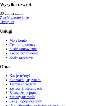
Wysyłka i zwrot
30 dni na zwrot
Zwróć zamówienie
Trustpilot
Usługi
Moje konto
Centrum pomocy
Śledź zamówienie
Zwróć zamówienie
Kody rabatowe
O nas
Kto jesteśmy?
Skontaktuj się z nami
Termin sprzedaży
Zwroty & Refundacje
Zastrzeżenia prawne
Metody płatności
Ceny i opcje dostawy
Oświadczenie o ochronie prywatności