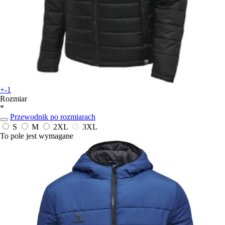
+-1
Rozmiar
*
Przewodnik po rozmiarach
S
M
2XL
3XL
To pole jest wymagane