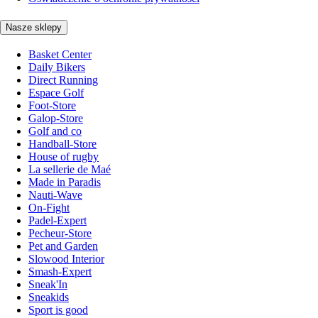
Nasze sklepy
Basket Center
Daily Bikers
Direct Running
Espace Golf
Foot-Store
Galop-Store
Golf and co
Handball-Store
House of rugby
La sellerie de Maé
Made in Paradis
Nauti-Wave
On-Fight
Padel-Expert
Pecheur-Store
Pet and Garden
Slowood Interior
Smash-Expert
Sneak'In
Sneakids
Sport is good