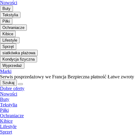
Nowości
Buty
Tekstylia
Piłki
Ochraniacze
Kibice
Lifestyle
Sprzęt
siatkówka plażowa
Kondycja fizyczna
Wyprzedaż
Marki
Serwis posprzedażowy we Francja
Bezpieczna płatność
Łatwe zwroty
Szukaj
Dobre oferty
Nowości
Buty
Tekstylia
Piłki
Ochraniacze
Kibice
Lifestyle
Sprzęt