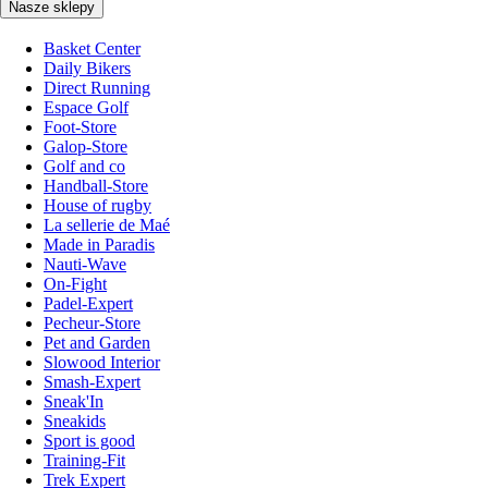
Nasze sklepy
Basket Center
Daily Bikers
Direct Running
Espace Golf
Foot-Store
Galop-Store
Golf and co
Handball-Store
House of rugby
La sellerie de Maé
Made in Paradis
Nauti-Wave
On-Fight
Padel-Expert
Pecheur-Store
Pet and Garden
Slowood Interior
Smash-Expert
Sneak'In
Sneakids
Sport is good
Training-Fit
Trek Expert