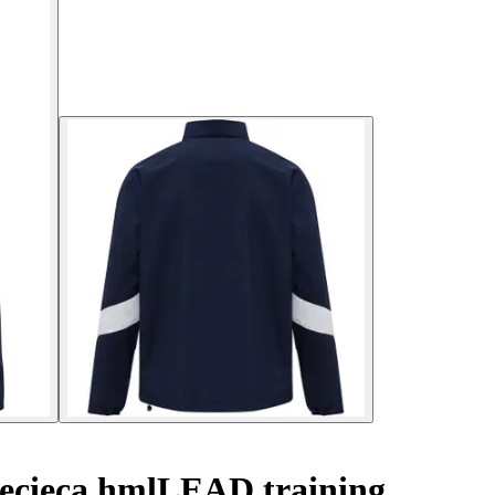
ecięca hmlLEAD training