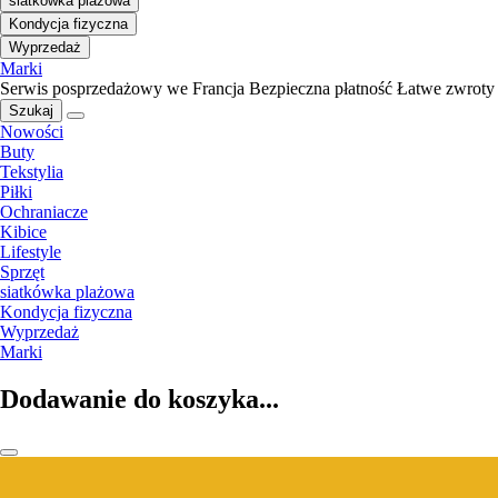
siatkówka plażowa
Kondycja fizyczna
Wyprzedaż
Marki
Serwis posprzedażowy we Francja
Bezpieczna płatność
Łatwe zwroty
Szukaj
Nowości
Buty
Tekstylia
Piłki
Ochraniacze
Kibice
Lifestyle
Sprzęt
siatkówka plażowa
Kondycja fizyczna
Wyprzedaż
Marki
Dodawanie do koszyka...