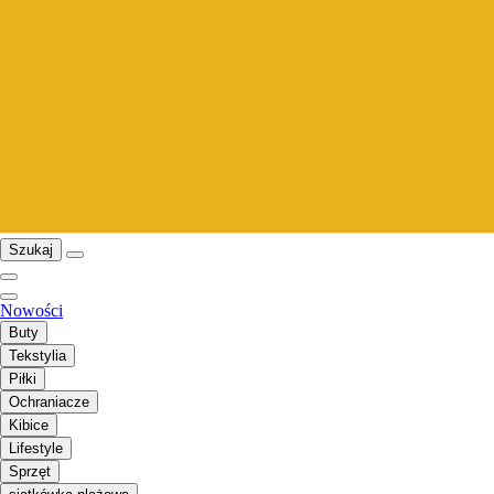
Szukaj
Nowości
Buty
Tekstylia
Piłki
Ochraniacze
Kibice
Lifestyle
Sprzęt