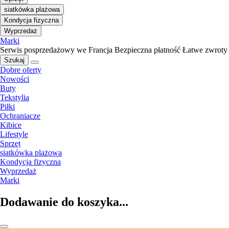
siatkówka plażowa
Kondycja fizyczna
Wyprzedaż
Marki
Serwis posprzedażowy we Francja
Bezpieczna płatność
Łatwe zwroty
Szukaj
Dobre oferty
Nowości
Buty
Tekstylia
Piłki
Ochraniacze
Kibice
Lifestyle
Sprzęt
siatkówka plażowa
Kondycja fizyczna
Wyprzedaż
Marki
Dodawanie do koszyka...