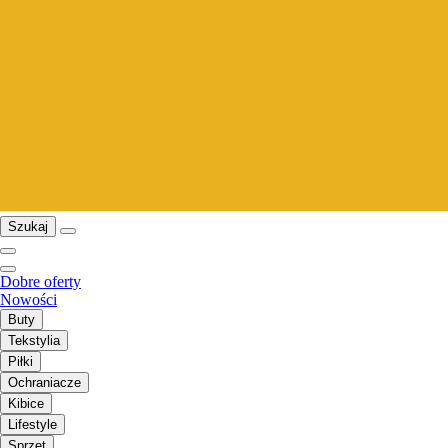
Szukaj
Dobre oferty
Nowości
Buty
Tekstylia
Piłki
Ochraniacze
Kibice
Lifestyle
Sprzęt