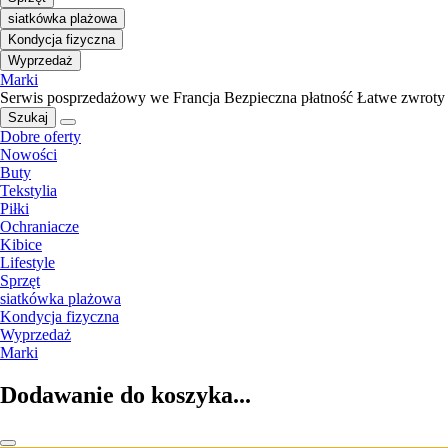
siatkówka plażowa
Kondycja fizyczna
Wyprzedaż
Marki
Serwis posprzedażowy we Francja
Bezpieczna płatność
Łatwe zwroty
Szukaj
Dobre oferty
Nowości
Buty
Tekstylia
Piłki
Ochraniacze
Kibice
Lifestyle
Sprzęt
siatkówka plażowa
Kondycja fizyczna
Wyprzedaż
Marki
Dodawanie do koszyka...