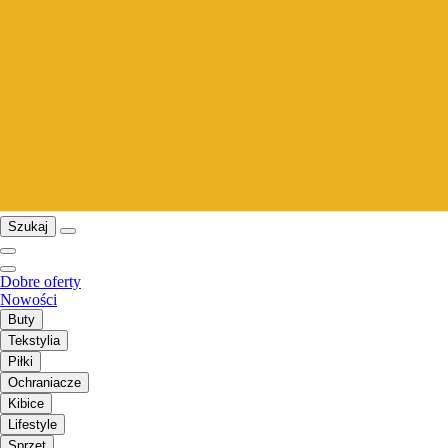
Szukaj
Dobre oferty
Nowości
Buty
Tekstylia
Piłki
Ochraniacze
Kibice
Lifestyle
Sprzęt