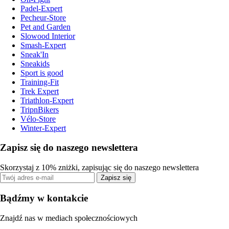
Padel-Expert
Pecheur-Store
Pet and Garden
Slowood Interior
Smash-Expert
Sneak'In
Sneakids
Sport is good
Training-Fit
Trek Expert
Triathlon-Expert
TripnBikers
Vélo-Store
Winter-Expert
Zapisz się do naszego newslettera
Skorzystaj z 10% zniżki, zapisując się do naszego newslettera
Zapisz się
Bądźmy w kontakcie
Znajdź nas w mediach społecznościowych