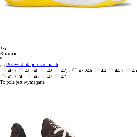
+-2
Rozmiar
*
Przewodnik po rozmiarach
40,5
41
24h
42
42,5
43
24h
44
44,5
45
45,5
24h
46
47
47,5
To pole jest wymagane