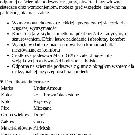
odpornej na ścieranie podeszwie z gumy, otwartej i przewiewnej
siateczce oraz wzmocnieniom, możesz grać wszędzie, zarówno na
parkiecie, jak i na asfalcie.
Wzmocniona cholewka z lekkiej i przewiewnej siateczki dla
większej wytrzymałości
Konstrukcja w stylu skarpetki na pół długości z tradycyjnym
sznurowaniem. Efekt: łatwe zakładanie i absolutny komfort
Wycięta wkładka z pianki o otwartych komórkach dla
niezrównanego komfortu
Środkowa podeszwa Micro G® na całej długości dla
wyjątkowej reaktywności i odczuć na boisku
Odporna na ścieranie podeszwa z gumy z okrągłym wzorem dla
maksymalnej przyczepności na parkiecie
Dodatkowe informacje
Marka
Under Armour
Kolor
kona brown/black/stone
Kolor
Brązowy
Płeć
Mieszane
Grupa wiekowa
Dorośli
Zakres
Curry
Materiał główny
AirMesh
Podeszwa
odporny na ścieranie gumowy