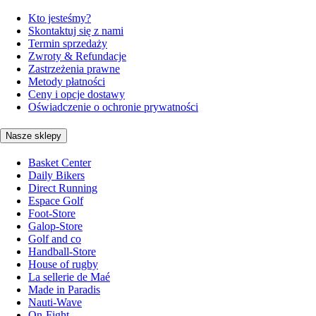
Kto jesteśmy?
Skontaktuj się z nami
Termin sprzedaży
Zwroty & Refundacje
Zastrzeżenia prawne
Metody płatności
Ceny i opcje dostawy
Oświadczenie o ochronie prywatności
Nasze sklepy
Basket Center
Daily Bikers
Direct Running
Espace Golf
Foot-Store
Galop-Store
Golf and co
Handball-Store
House of rugby
La sellerie de Maé
Made in Paradis
Nauti-Wave
On-Fight