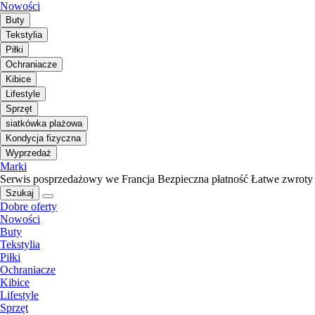
Nowości
Buty
Tekstylia
Piłki
Ochraniacze
Kibice
Lifestyle
Sprzęt
siatkówka plażowa
Kondycja fizyczna
Wyprzedaż
Marki
Serwis posprzedażowy we Francja
Bezpieczna płatność
Łatwe zwroty
Szukaj
Dobre oferty
Nowości
Buty
Tekstylia
Piłki
Ochraniacze
Kibice
Lifestyle
Sprzęt