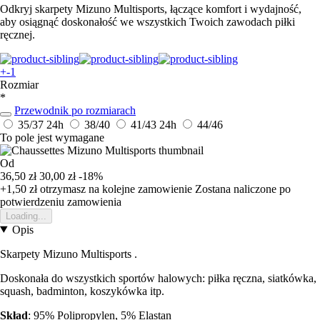
Odkryj skarpety Mizuno Multisports, łączące komfort i wydajność,
aby osiągnąć doskonałość we wszystkich Twoich zawodach piłki
ręcznej.
+-1
Rozmiar
*
Przewodnik po rozmiarach
35/37
24h
38/40
41/43
24h
44/46
To pole jest wymagane
Od
36,50 zł
30,00 zł
-18%
+1,50 zł
otrzymasz na kolejne zamowienie
Zostana naliczone po
potwierdzeniu zamowienia
Loading...
Opis
Skarpety Mizuno Multisports .
Doskonała do wszystkich sportów halowych: piłka ręczna, siatkówka,
squash, badminton, koszykówka itp.
Skład
: 95% Polipropylen, 5% Elastan