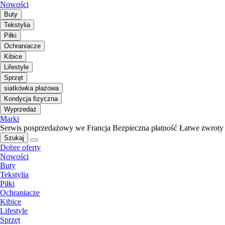
Nowości
Buty
Tekstylia
Piłki
Ochraniacze
Kibice
Lifestyle
Sprzęt
siatkówka plażowa
Kondycja fizyczna
Wyprzedaż
Marki
Serwis posprzedażowy we Francja
Bezpieczna płatność
Łatwe zwroty
Szukaj
Dobre oferty
Nowości
Buty
Tekstylia
Piłki
Ochraniacze
Kibice
Lifestyle
Sprzęt