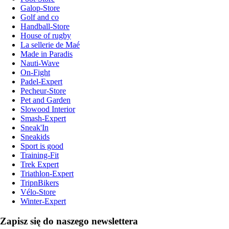
Galop-Store
Golf and co
Handball-Store
House of rugby
La sellerie de Maé
Made in Paradis
Nauti-Wave
On-Fight
Padel-Expert
Pecheur-Store
Pet and Garden
Slowood Interior
Smash-Expert
Sneak'In
Sneakids
Sport is good
Training-Fit
Trek Expert
Triathlon-Expert
TripnBikers
Vélo-Store
Winter-Expert
Zapisz się do naszego newslettera