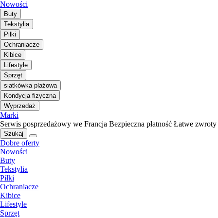
Nowości
Buty
Tekstylia
Piłki
Ochraniacze
Kibice
Lifestyle
Sprzęt
siatkówka plażowa
Kondycja fizyczna
Wyprzedaż
Marki
Serwis posprzedażowy we Francja
Bezpieczna płatność
Łatwe zwroty
Szukaj
Dobre oferty
Nowości
Buty
Tekstylia
Piłki
Ochraniacze
Kibice
Lifestyle
Sprzęt