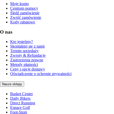
Moje konto
Centrum pomocy
Śledź zamówienie
Zwróć zamówienie
Kody rabatowe
O nas
Kto jesteśmy?
Skontaktuj się z nami
Termin sprzedaży
Zwroty & Refundacje
Zastrzeżenia prawne
Metody płatności
Ceny i opcje dostawy
Oświadczenie o ochronie prywatności
Nasze sklepy
Basket Center
Daily Bikers
Direct Running
Espace Golf
Foot-Store