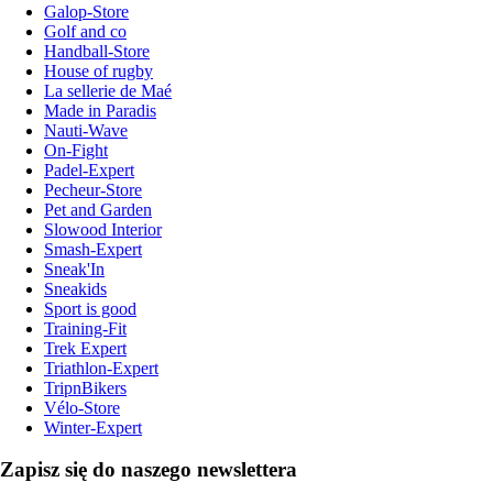
Galop-Store
Golf and co
Handball-Store
House of rugby
La sellerie de Maé
Made in Paradis
Nauti-Wave
On-Fight
Padel-Expert
Pecheur-Store
Pet and Garden
Slowood Interior
Smash-Expert
Sneak'In
Sneakids
Sport is good
Training-Fit
Trek Expert
Triathlon-Expert
TripnBikers
Vélo-Store
Winter-Expert
Zapisz się do naszego newslettera