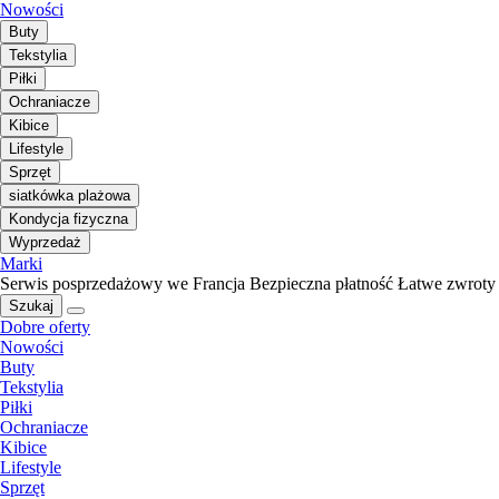
Nowości
Buty
Tekstylia
Piłki
Ochraniacze
Kibice
Lifestyle
Sprzęt
siatkówka plażowa
Kondycja fizyczna
Wyprzedaż
Marki
Serwis posprzedażowy we Francja
Bezpieczna płatność
Łatwe zwroty
Szukaj
Dobre oferty
Nowości
Buty
Tekstylia
Piłki
Ochraniacze
Kibice
Lifestyle
Sprzęt