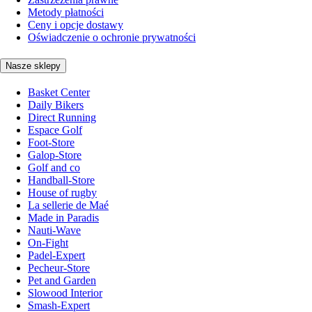
Metody płatności
Ceny i opcje dostawy
Oświadczenie o ochronie prywatności
Nasze sklepy
Basket Center
Daily Bikers
Direct Running
Espace Golf
Foot-Store
Galop-Store
Golf and co
Handball-Store
House of rugby
La sellerie de Maé
Made in Paradis
Nauti-Wave
On-Fight
Padel-Expert
Pecheur-Store
Pet and Garden
Slowood Interior
Smash-Expert