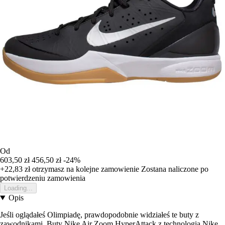
Od
603,50 zł
456,50 zł
-24%
+22,83 zł
otrzymasz na kolejne zamowienie
Zostana naliczone po
potwierdzeniu zamowienia
Loading...
Opis
Jeśli oglądałeś Olimpiadę, prawdopodobnie widziałeś te buty z
zawodnikami. Buty Nike Air Zoom HyperAttack z technologią Nike