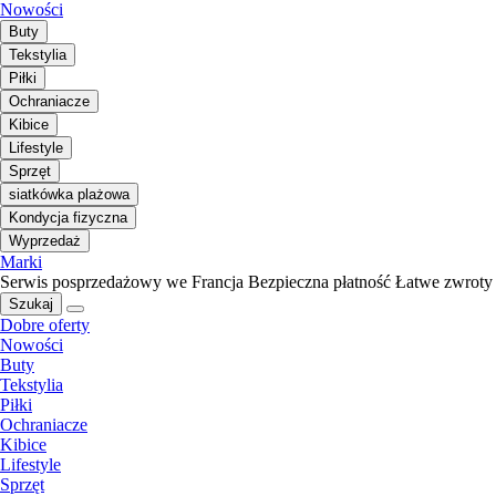
Nowości
Buty
Tekstylia
Piłki
Ochraniacze
Kibice
Lifestyle
Sprzęt
siatkówka plażowa
Kondycja fizyczna
Wyprzedaż
Marki
Serwis posprzedażowy we Francja
Bezpieczna płatność
Łatwe zwroty
Szukaj
Dobre oferty
Nowości
Buty
Tekstylia
Piłki
Ochraniacze
Kibice
Lifestyle
Sprzęt