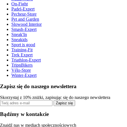
On-Fight
Padel-Expert
Pecheur-Store
Pet and Garden
Slowood Interior
Smash-Expert
Sneak'In
Sneakids
Sport is good
Training-Fit
Trek Expert
Triathlon-Expert
TripnBikers
Vélo-Store
Winter-Expert
Zapisz się do naszego newslettera
Skorzystaj z 10% zniżki, zapisując się do naszego newslettera
Zapisz się
Bądźmy w kontakcie
Znajdź nas w mediach społecznościowych