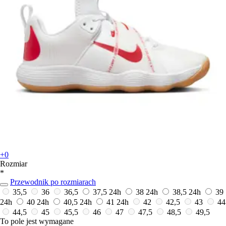
+0
Rozmiar
*
Przewodnik po rozmiarach
35,5
36
36,5
37,5
24h
38
24h
38,5
24h
39
24h
40
24h
40,5
24h
41
24h
42
42,5
43
44
44,5
45
45,5
46
47
47,5
48,5
49,5
To pole jest wymagane