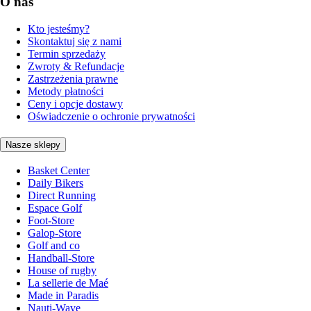
O nas
Kto jesteśmy?
Skontaktuj się z nami
Termin sprzedaży
Zwroty & Refundacje
Zastrzeżenia prawne
Metody płatności
Ceny i opcje dostawy
Oświadczenie o ochronie prywatności
Nasze sklepy
Basket Center
Daily Bikers
Direct Running
Espace Golf
Foot-Store
Galop-Store
Golf and co
Handball-Store
House of rugby
La sellerie de Maé
Made in Paradis
Nauti-Wave