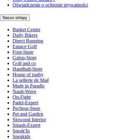
Oświadczenie o ochronie prywatności
Nasze sklepy
Basket Center
Daily Bikers
Direct Running
Espace Golf
Foot-Store
Galop-Store
Golf and co
Handball-Store
House of rugby
La sellerie de Maé
Made in Paradis
Nauti-Wave
On-Fight
Padel-Expert
Pecheur-Store
Pet and Garden
Slowood Interior
Smash-Expert
Sneak'In
Sneakids