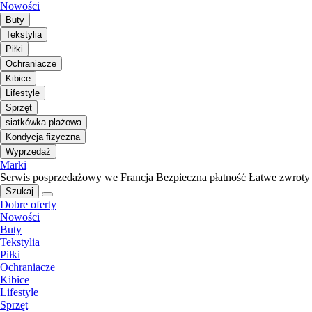
Nowości
Buty
Tekstylia
Piłki
Ochraniacze
Kibice
Lifestyle
Sprzęt
siatkówka plażowa
Kondycja fizyczna
Wyprzedaż
Marki
Serwis posprzedażowy we Francja
Bezpieczna płatność
Łatwe zwroty
Szukaj
Dobre oferty
Nowości
Buty
Tekstylia
Piłki
Ochraniacze
Kibice
Lifestyle
Sprzęt