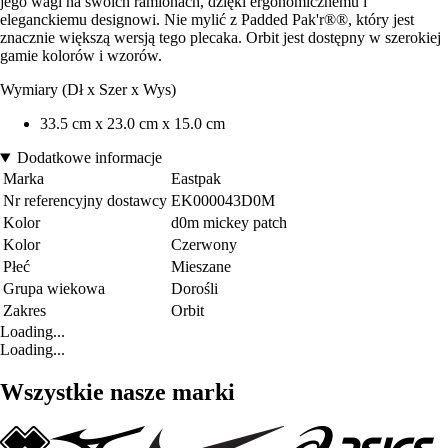
jego wagi na swoich ramionach, dzięki ergonomicznemu i
eleganckiemu designowi. Nie mylić z Padded Pak'r®®, który jest
znacznie większą wersją tego plecaka. Orbit jest dostępny w szerokiej
gamie kolorów i wzorów.
Wymiary (Dł x Szer x Wys)
33.5 cm x 23.0 cm x 15.0 cm
Dodatkowe informacje
Marka
Eastpak
Nr referencyjny dostawcy
EK000043D0M
Kolor
d0m mickey patch
Kolor
Czerwony
Płeć
Mieszane
Grupa wiekowa
Dorośli
Zakres
Orbit
Loading...
Loading...
Wszystkie nasze marki