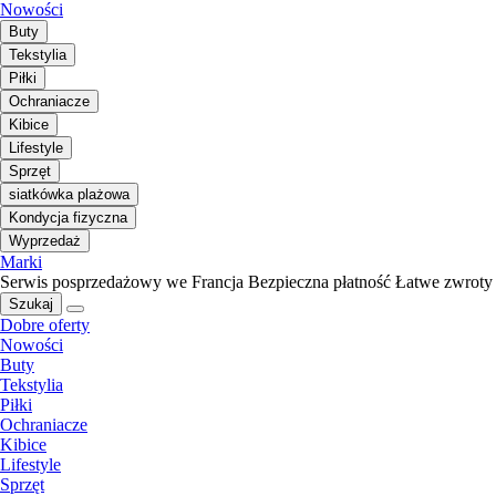
Nowości
Buty
Tekstylia
Piłki
Ochraniacze
Kibice
Lifestyle
Sprzęt
siatkówka plażowa
Kondycja fizyczna
Wyprzedaż
Marki
Serwis posprzedażowy we Francja
Bezpieczna płatność
Łatwe zwroty
Szukaj
Dobre oferty
Nowości
Buty
Tekstylia
Piłki
Ochraniacze
Kibice
Lifestyle
Sprzęt