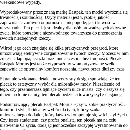
weekendowe wypady.
Wyprodukowany przez znaną markę Eastpak, ten model wyróżnia się
trwałością i solidnością. Użyty materiał jest wysokiej jakości,
zapewniając zarówno odporność na niepogodę, jak i łatwość w
utrzymaniu. Ten plecak jest idealny dla osób prowadzących aktywne
życie, które potrzebują niezawodnego towarzysza do przenoszenia
swoich niezbędnych rzeczy.
Wśród jego cech znajduje się kilka praktycznych przegrod, które
umożliwiają efektywne zorganizowanie twoich rzeczy. Możesz w nim
zmieścić laptopa, książki oraz inne akcesoria bez trudności. Plecak
Eastpak Morius jest także wyposażony w amortyzowane szelki,
zapewniając optymalny komfort noszenia, nawet przez dłuższy czas.
Starannie wykonane detale i nowoczesny design sprawiają, że ten
plecak to estetyczny wybór dla miłośników mody. Niezależnie od
tego, czy przemierzasz tętniące życiem ulice miasta, czy cieszysz się
dniem na łonie natury, ten plecak będzie ci towarzyszył z elegancją.
Podsumowując, plecak Eastpak Morius łączy w sobie praktyczność,
komfort i styl. To idealny wybór dla tych, którzy szukają
uniwersalnego dodatku, który łatwo wkomponuje się w ich styl życia.
Czy jesteś studentem, czy profesjonalistą, ten plecak ma na celu
ułatwienie Ci życia, dodając jednocześnie szczyptę wyrafinowania do