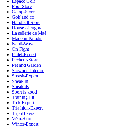
Espace Golf
Foot-Store
Galop-Store
Golf and co
Handball-Store
House of rugby
La sellerie de Maé
Made in Paradis
Nauti-Wave
On-Fight
Padel-Expert
Pecheur-Store
Pet and Garden
Slowood Interior
Smash-Expert
Sneak'In
Sneakids
Sport is good
Training-Fit
Trek Expert
Triathlon-Expert
TripnBikers
Vélo-Store
Winter-Expert