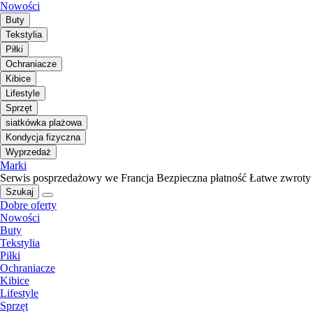
Nowości
Buty
Tekstylia
Piłki
Ochraniacze
Kibice
Lifestyle
Sprzęt
siatkówka plażowa
Kondycja fizyczna
Wyprzedaż
Marki
Serwis posprzedażowy we Francja
Bezpieczna płatność
Łatwe zwroty
Szukaj
Dobre oferty
Nowości
Buty
Tekstylia
Piłki
Ochraniacze
Kibice
Lifestyle
Sprzęt