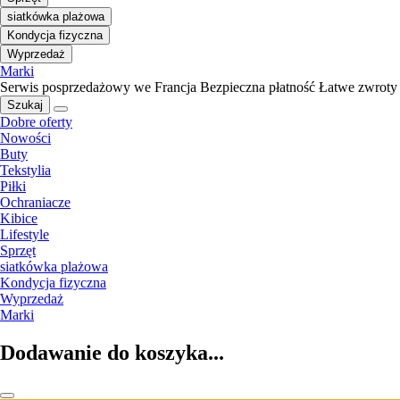
siatkówka plażowa
Kondycja fizyczna
Wyprzedaż
Marki
Serwis posprzedażowy we Francja
Bezpieczna płatność
Łatwe zwroty
Szukaj
Dobre oferty
Nowości
Buty
Tekstylia
Piłki
Ochraniacze
Kibice
Lifestyle
Sprzęt
siatkówka plażowa
Kondycja fizyczna
Wyprzedaż
Marki
Dodawanie do koszyka...