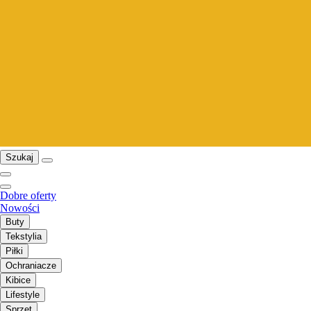
Szukaj
Dobre oferty
Nowości
Buty
Tekstylia
Piłki
Ochraniacze
Kibice
Lifestyle
Sprzęt