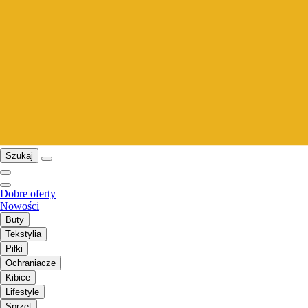
Szukaj
Dobre oferty
Nowości
Buty
Tekstylia
Piłki
Ochraniacze
Kibice
Lifestyle
Sprzęt