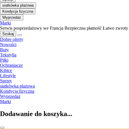
siatkówka plażowa
Kondycja fizyczna
Wyprzedaż
Marki
Serwis posprzedażowy we Francja
Bezpieczna płatność
Łatwe zwroty
Szukaj
Dobre oferty
Nowości
Buty
Tekstylia
Piłki
Ochraniacze
Kibice
Lifestyle
Sprzęt
siatkówka plażowa
Kondycja fizyczna
Wyprzedaż
Marki
Dodawanie do koszyka...