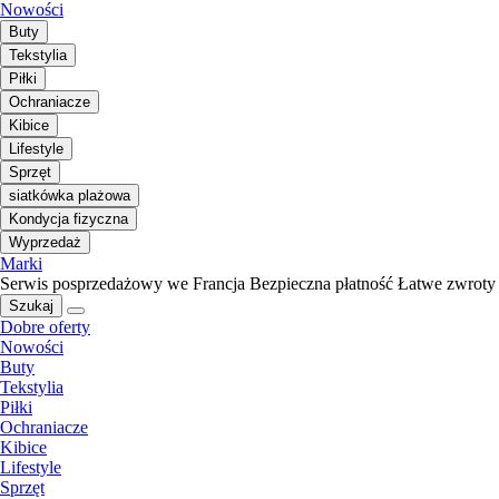
Nowości
Buty
Tekstylia
Piłki
Ochraniacze
Kibice
Lifestyle
Sprzęt
siatkówka plażowa
Kondycja fizyczna
Wyprzedaż
Marki
Serwis posprzedażowy we Francja
Bezpieczna płatność
Łatwe zwroty
Szukaj
Dobre oferty
Nowości
Buty
Tekstylia
Piłki
Ochraniacze
Kibice
Lifestyle
Sprzęt