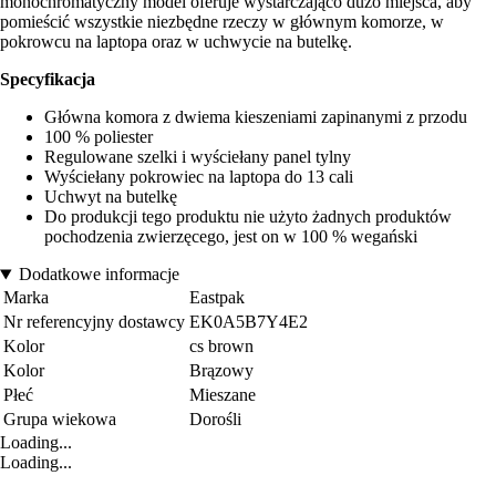
monochromatyczny model oferuje wystarczająco dużo miejsca, aby
pomieścić wszystkie niezbędne rzeczy w głównym komorze, w
pokrowcu na laptopa oraz w uchwycie na butelkę.
Specyfikacja
Główna komora z dwiema kieszeniami zapinanymi z przodu
100 % poliester
Regulowane szelki i wyściełany panel tylny
Wyściełany pokrowiec na laptopa do 13 cali
Uchwyt na butelkę
Do produkcji tego produktu nie użyto żadnych produktów
pochodzenia zwierzęcego, jest on w 100 % wegański
Dodatkowe informacje
Marka
Eastpak
Nr referencyjny dostawcy
EK0A5B7Y4E2
Kolor
cs brown
Kolor
Brązowy
Płeć
Mieszane
Grupa wiekowa
Dorośli
Loading...
Loading...