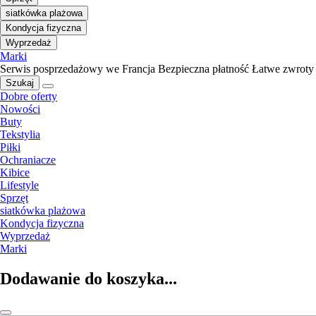
siatkówka plażowa
Kondycja fizyczna
Wyprzedaż
Marki
Serwis posprzedażowy we Francja
Bezpieczna płatność
Łatwe zwroty
Szukaj
Dobre oferty
Nowości
Buty
Tekstylia
Piłki
Ochraniacze
Kibice
Lifestyle
Sprzęt
siatkówka plażowa
Kondycja fizyczna
Wyprzedaż
Marki
Dodawanie do koszyka...