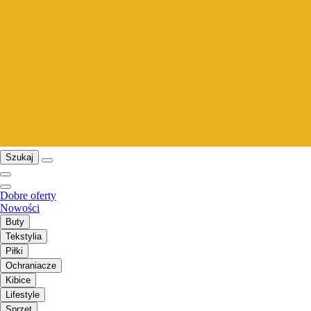
Szukaj
Dobre oferty
Nowości
Buty
Tekstylia
Piłki
Ochraniacze
Kibice
Lifestyle
Sprzęt