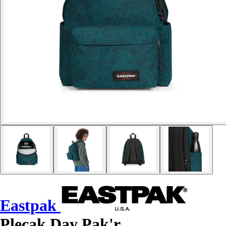
Eastpak
Plecak Day Pak'r