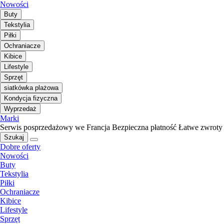
Nowości
Buty
Tekstylia
Piłki
Ochraniacze
Kibice
Lifestyle
Sprzęt
siatkówka plażowa
Kondycja fizyczna
Wyprzedaż
Marki
Serwis posprzedażowy we Francja
Bezpieczna płatność
Łatwe zwroty
Szukaj
Dobre oferty
Nowości
Buty
Tekstylia
Piłki
Ochraniacze
Kibice
Lifestyle
Sprzęt