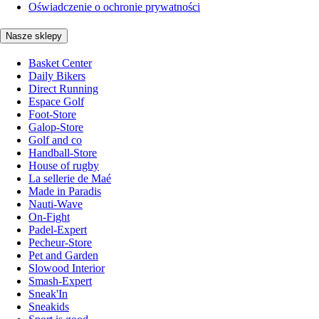
Oświadczenie o ochronie prywatności
Nasze sklepy
Basket Center
Daily Bikers
Direct Running
Espace Golf
Foot-Store
Galop-Store
Golf and co
Handball-Store
House of rugby
La sellerie de Maé
Made in Paradis
Nauti-Wave
On-Fight
Padel-Expert
Pecheur-Store
Pet and Garden
Slowood Interior
Smash-Expert
Sneak'In
Sneakids