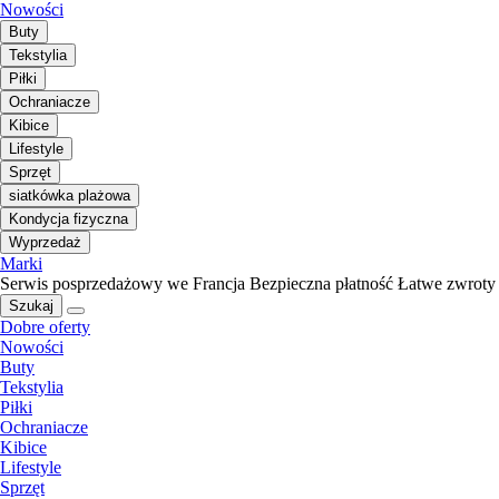
Nowości
Buty
Tekstylia
Piłki
Ochraniacze
Kibice
Lifestyle
Sprzęt
siatkówka plażowa
Kondycja fizyczna
Wyprzedaż
Marki
Serwis posprzedażowy we Francja
Bezpieczna płatność
Łatwe zwroty
Szukaj
Dobre oferty
Nowości
Buty
Tekstylia
Piłki
Ochraniacze
Kibice
Lifestyle
Sprzęt