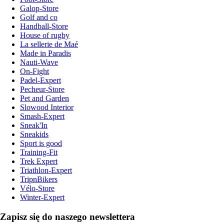
Galop-Store
Golf and co
Handball-Store
House of rugby
La sellerie de Maé
Made in Paradis
Nauti-Wave
On-Fight
Padel-Expert
Pecheur-Store
Pet and Garden
Slowood Interior
Smash-Expert
Sneak'In
Sneakids
Sport is good
Training-Fit
Trek Expert
Triathlon-Expert
TripnBikers
Vélo-Store
Winter-Expert
Zapisz się do naszego newslettera