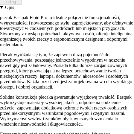
Loading...
Opis
plecak Eastpak Floid Pro to idealne połączenie funkcjonalności,
wytrzymałości i nowoczesnego stylu, zaprojektowany, aby efektywnie
towarzyszyć w codziennych podróżach lub miejskich przygodach.
Stworzony z myślą o potrzebach aktywnych osób, oferuje inteligentną
organizację twoich rzeczy z ergonomicznym designem i odpornymi
materiałami.
Plecak wyróżnia się tym, że zapewnia dużą pojemność do
przechowywania, pozostając jednocześnie wygodnym w noszeniu,
nawet gdy jest załadowany. Posiada kilka dobrze zorganizowanych
przegród, które pozwalają na najlepsze przechowywanie twoich
niezbędnych rzeczy: laptopa, dokumentów, akcesoriów i osobistych
przedmiotów. Każda przestrzeń jest zaprojektowana w celu szybkiego
dostępu i dobrej organizacji.
Solidna konstrukcja plecaka gwarantuje wyjątkową trwałość. Eastpak
wykorzystuje materiały wysokiej jakości, odporne na codzienne
zużycie, zapewniając dodatkową ochronę twoich rzeczy osobistych
przed niekorzystnymi warunkami pogodowymi i częstymi trasami.
Wytrzymałość szwów i zamków błyskawicznych wzmacnia to
wrażenie niezawodności i długowieczności.