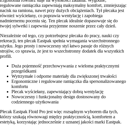
Ergonomia również staje na wysokości zadania. Wygodne,
regulowane ramiączka zapewniają maksymalny komfort, zmniejszając
nacisk na ramiona, nawet przy dużych obciążeniach. Tył plecaka jest
również wyściełany, co poprawia wentylację i zapobiega
nadmiernemu poceniu się. Ten plecak idealnie dopasowuje się do
twojej sylwetki i zapewnia przyjemne noszenie przez cały dzień.
Niezależnie od tego, czy potrzebujesz plecaka do pracy, nauki czy
rekreacji, ten plecak Eastpak spełnia wymagania wszechstronnego
użytku. Jego prosty i nowoczesny styl łatwo pasuje do różnych
strojów, co sprawia, że jest to wszechstronny dodatek dla wszystkich
profili.
Duża pojemność przechowywania z wieloma praktycznymi
przegródkami
Wytrzymałe i odporne materiały dla zwiększonej trwałości
Ergonomiczne i regulowane ramiączka dla spersonalizowanego
komfortu
Plecak wyściełany, zapewniający dobrą wentylację
Nowoczesny i funkcjonalny design dostosowany do
codziennego użytkowania
Plecak Eastpak Floid Pro jest więc rozsądnym wyborem dla tych,
którzy szukają równowagi między praktycznością, komfortem a
estetyką, korzystając jednocześnie z uznanej jakości marki Eastpak.