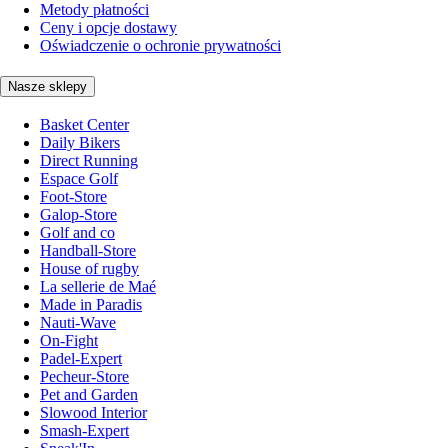
Metody płatności
Ceny i opcje dostawy
Oświadczenie o ochronie prywatności
Nasze sklepy
Basket Center
Daily Bikers
Direct Running
Espace Golf
Foot-Store
Galop-Store
Golf and co
Handball-Store
House of rugby
La sellerie de Maé
Made in Paradis
Nauti-Wave
On-Fight
Padel-Expert
Pecheur-Store
Pet and Garden
Slowood Interior
Smash-Expert