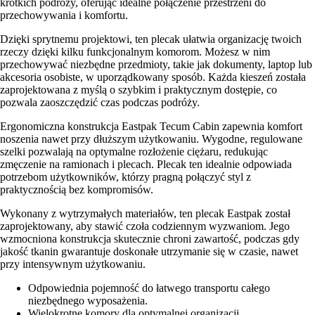
krótkich podróży, oferując idealne połączenie przestrzeni do
przechowywania i komfortu.
Dzięki sprytnemu projektowi, ten plecak ułatwia organizację twoich
rzeczy dzięki kilku funkcjonalnym komorom. Możesz w nim
przechowywać niezbędne przedmioty, takie jak dokumenty, laptop lub
akcesoria osobiste, w uporządkowany sposób. Każda kieszeń została
zaprojektowana z myślą o szybkim i praktycznym dostępie, co
pozwala zaoszczędzić czas podczas podróży.
Ergonomiczna konstrukcja Eastpak Tecum Cabin zapewnia komfort
noszenia nawet przy dłuższym użytkowaniu. Wygodne, regulowane
szelki pozwalają na optymalne rozłożenie ciężaru, redukując
zmęczenie na ramionach i plecach. Plecak ten idealnie odpowiada
potrzebom użytkowników, którzy pragną połączyć styl z
praktycznością bez kompromisów.
Wykonany z wytrzymałych materiałów, ten plecak Eastpak został
zaprojektowany, aby stawić czoła codziennym wyzwaniom. Jego
wzmocniona konstrukcja skutecznie chroni zawartość, podczas gdy
jakość tkanin gwarantuje doskonałe utrzymanie się w czasie, nawet
przy intensywnym użytkowaniu.
Odpowiednia pojemność do łatwego transportu całego
niezbędnego wyposażenia.
Wielokrotne komory dla optymalnej organizacji.