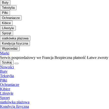
Buty
Tekstylia
Piłki
Ochraniacze
Kibice
Lifestyle
Sprzęt
siatkówka plażowa
Kondycja fizyczna
Wyprzedaż
Marki
Serwis posprzedażowy we Francja
Bezpieczna płatność
Łatwe zwroty
Szukaj
Nowości
Buty
Tekstylia
Piłki
Ochraniacze
Kibice
Lifestyle
Sprzęt
siatkówka plażowa
Kondycja fizyczna