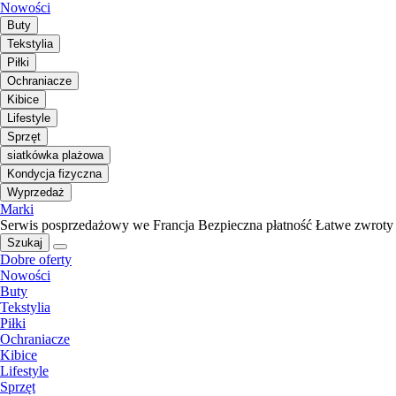
Nowości
Buty
Tekstylia
Piłki
Ochraniacze
Kibice
Lifestyle
Sprzęt
siatkówka plażowa
Kondycja fizyczna
Wyprzedaż
Marki
Serwis posprzedażowy we Francja
Bezpieczna płatność
Łatwe zwroty
Szukaj
Dobre oferty
Nowości
Buty
Tekstylia
Piłki
Ochraniacze
Kibice
Lifestyle
Sprzęt