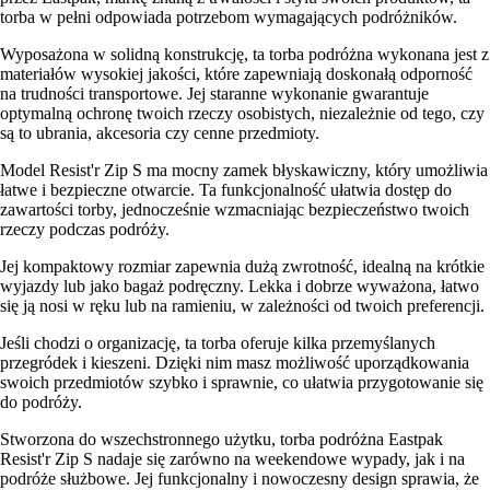
torba w pełni odpowiada potrzebom wymagających podróżników.
Wyposażona w solidną konstrukcję, ta torba podróżna wykonana jest z
materiałów wysokiej jakości, które zapewniają doskonałą odporność
na trudności transportowe. Jej staranne wykonanie gwarantuje
optymalną ochronę twoich rzeczy osobistych, niezależnie od tego, czy
są to ubrania, akcesoria czy cenne przedmioty.
Model Resist'r Zip S ma mocny zamek błyskawiczny, który umożliwia
łatwe i bezpieczne otwarcie. Ta funkcjonalność ułatwia dostęp do
zawartości torby, jednocześnie wzmacniając bezpieczeństwo twoich
rzeczy podczas podróży.
Jej kompaktowy rozmiar zapewnia dużą zwrotność, idealną na krótkie
wyjazdy lub jako bagaż podręczny. Lekka i dobrze wyważona, łatwo
się ją nosi w ręku lub na ramieniu, w zależności od twoich preferencji.
Jeśli chodzi o organizację, ta torba oferuje kilka przemyślanych
przegródek i kieszeni. Dzięki nim masz możliwość uporządkowania
swoich przedmiotów szybko i sprawnie, co ułatwia przygotowanie się
do podróży.
Stworzona do wszechstronnego użytku, torba podróżna Eastpak
Resist'r Zip S nadaje się zarówno na weekendowe wypady, jak i na
podróże służbowe. Jej funkcjonalny i nowoczesny design sprawia, że