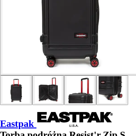
Eastpak
Torba podróżna Resist'r Zip S