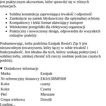
jest praktycznym akcesorium, które sprawdzi się w różnych
sytuacjach.
Solidna konstrukcja zapewniająca trwałość i odporność
Zamknięcie na zamek błyskawiczny dla optymalnej ochrony
Kompaktowy i lekki format ułatwiający transport
Wielokrotne przegródki dla efektywnej organizacji
Praktyczny i nowoczesny design, odpowiedni do wszystkich
rodzajów podróży
Podsumowując, torba podróżna Eastpak Resist'r Zip S jest
niezawodnym towarzyszem, który łączy w sobie trwałość i
funkcjonalność. Jest idealna dla tych, którzy szukają praktycznej i
solidnej torby, zdolnej chronić ich rzeczy osobiste podczas częstych
podróży.
Dodatkowe informacje
Marka
Eastpak
Nr referencyjny dostawcy
EK0A5BMF008
Kolor
czarny
Kolor
Czarny
Płeć
Mieszane
Grupa wiekowa
Dorośli
Loading...