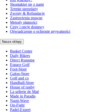
Skontaktuj się z nami
Termin sprzedaży
Zwroty & Refundacje
Zastrzeżenia prawne
Metody płatności
Ceny i opcje dostawy
Oświadczenie o ochronie prywatności
Nasze sklepy
Basket Center
Daily Bikers
Direct Running
Espace Golf
Foot-Store
Galop-Store
Golf and co
Handball-Store
House of rugby
La sellerie de Maé
Made in Paradis
Nauti-Wave
On-Fight
Padel-Expert