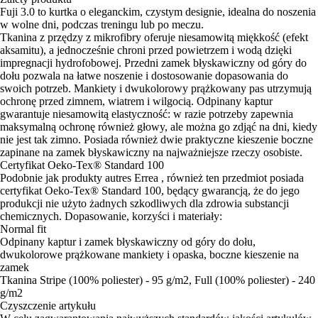
Fuji 3.0 to kurtka o eleganckim, czystym designie, idealna do noszenia
w wolne dni, podczas treningu lub po meczu.
Tkanina z przędzy z mikrofibry oferuje niesamowitą miękkość (efekt
aksamitu), a jednocześnie chroni przed powietrzem i wodą dzięki
impregnacji hydrofobowej. Przedni zamek błyskawiczny od góry do
dołu pozwala na łatwe noszenie i dostosowanie dopasowania do
swoich potrzeb. Mankiety i dwukolorowy prążkowany pas utrzymują
ochronę przed zimnem, wiatrem i wilgocią. Odpinany kaptur
gwarantuje niesamowitą elastyczność: w razie potrzeby zapewnia
maksymalną ochronę również głowy, ale można go zdjąć na dni, kiedy
nie jest tak zimno. Posiada również dwie praktyczne kieszenie boczne
zapinane na zamek błyskawiczny na najważniejsze rzeczy osobiste.
Certyfikat Oeko-Tex® Standard 100
Podobnie jak produkty autres Errea , również ten przedmiot posiada
certyfikat Oeko-Tex® Standard 100, będący gwarancją, że do jego
produkcji nie użyto żadnych szkodliwych dla zdrowia substancji
chemicznych. Dopasowanie, korzyści i materiały:
Normal fit
Odpinany kaptur i zamek błyskawiczny od góry do dołu,
dwukolorowe prążkowane mankiety i opaska, boczne kieszenie na
zamek
Tkanina Stripe (100% poliester) - 95 g/m2, Full (100% poliester) - 240
g/m2
Czyszczenie artykułu