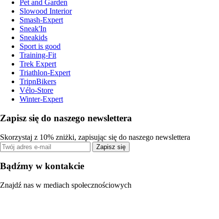
Pet and Garden
Slowood Interior
Smash-Expert
Sneak'In
Sneakids
Sport is good
Training-Fit
Trek Expert
Triathlon-Expert
TripnBikers
Vélo-Store
Winter-Expert
Zapisz się do naszego newslettera
Skorzystaj z 10% zniżki, zapisując się do naszego newslettera
Zapisz się
Bądźmy w kontakcie
Znajdź nas w mediach społecznościowych