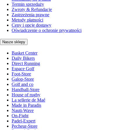
Termin sprzedaży
Zwroty & Refundacje
Zastrzeżenia prawne
Metody płatności
Ceny i opcje dostawy
Oświadczenie o ochronie prywatności
Nasze sklepy
Basket Center
Daily Bikers
Direct Running
Espace Golf
Foot-Store
Galop-Store
Golf and co
Handball-Store
House of rugby
La sellerie de Maé
Made in Paradis
Nauti-Wave
On-Fight
Padel-Expert
Pecheur-Store