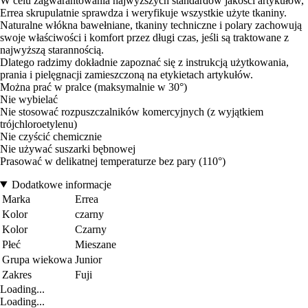
W celu zagwarantowania najwyższych standardów jakości artykułów,
Errea skrupulatnie sprawdza i weryfikuje wszystkie użyte tkaniny.
Naturalne włókna bawełniane, tkaniny techniczne i polary zachowują
swoje właściwości i komfort przez długi czas, jeśli są traktowane z
najwyższą starannością.
Dlatego radzimy dokładnie zapoznać się z instrukcją użytkowania,
prania i pielęgnacji zamieszczoną na etykietach artykułów.
Można prać w pralce (maksymalnie w 30°)
Nie wybielać
Nie stosować rozpuszczalników komercyjnych (z wyjątkiem
trójchloroetylenu)
Nie czyścić chemicznie
Nie używać suszarki bębnowej
Prasować w delikatnej temperaturze bez pary (110°)
Dodatkowe informacje
Marka
Errea
Kolor
czarny
Kolor
Czarny
Płeć
Mieszane
Grupa wiekowa
Junior
Zakres
Fuji
Loading...
Loading...