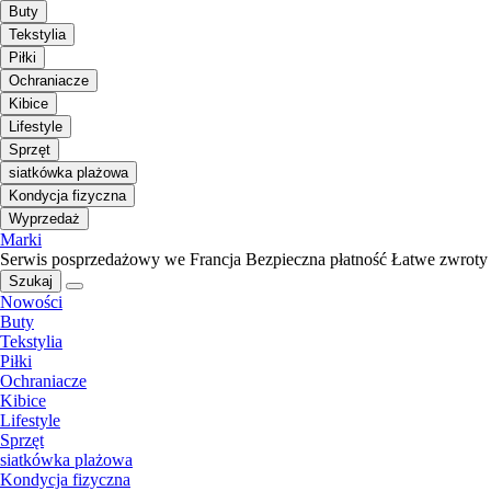
Buty
Tekstylia
Piłki
Ochraniacze
Kibice
Lifestyle
Sprzęt
siatkówka plażowa
Kondycja fizyczna
Wyprzedaż
Marki
Serwis posprzedażowy we Francja
Bezpieczna płatność
Łatwe zwroty
Szukaj
Nowości
Buty
Tekstylia
Piłki
Ochraniacze
Kibice
Lifestyle
Sprzęt
siatkówka plażowa
Kondycja fizyczna