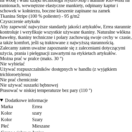
na wodę i wiatr dzięki technologii Hydro-Stop i tkaninie Rib-Wind na
ramionach, wewnętrzne elastyczne mankiety, odpinany kaptur i
schowek w kołnierzu, boczne kieszenie zapinane na zamek
Tkanina Stripe (100 % poliester) - 95 g/m2
Czyszczenie artykułu
Aby zapewnić najwyższe standardy jakości artykułów, Errea starannie
kontroluje i weryfikuje wszystkie używane tkaniny. Naturalne włókna
bawełny, tkaniny techniczne i polary zachowują swoje cechy w czasie,
a także komfort, jeśli są traktowane z najwyższą starannością.
Zalecamy zatem uważne zapoznanie się z zaleceniami dotyczącymi
użycia, prania i pielęgnacji zawartymi na etykietach artykułów.
Można prać w pralce (maks. 30 °)
Nie wybielać
Używać rozpuszczalników dostępnych w handlu (z wyjątkiem
trichloroetylenu)
Nie prać chemicznie
Nie używać suszarki bębnowej
Prasować w niskiej temperaturze bez pary (110 °)
Dodatkowe informacje
Marka
Errea
Kolor
szary
Kolor
Szary
Płeć
Mieszane