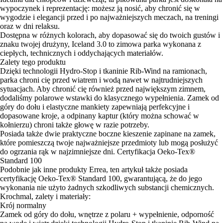
wypoczynek i reprezentację: możesz ją nosić, aby chronić się w
wygodzie i elegancji przed i po najważniejszych meczach, na treningi
oraz w dni relaksu.
Dostępna w różnych kolorach, aby dopasować się do twoich gustów i
znaku twojej drużyny, Iceland 3.0 to zimowa parka wykonana z
ciepłych, technicznych i oddychających materiałów.
Zalety tego produktu
Dzięki technologii Hydro-Stop i tkaninie Rib-Wind na ramionach,
parka chroni cię przed wiatrem i wodą nawet w najtrudniejszych
sytuacjach. Aby chronić cię również przed największym zimnem,
dodaliśmy polarowe wstawki do klasycznego wypełnienia. Zamek od
góry do dołu i elastyczne mankiety zapewniają perfekcyjne i
dopasowane kroje, a odpinany kaptur (który można schować w
kołnierzu) chroni także głowę w razie potrzeby.
Posiada także dwie praktyczne boczne kieszenie zapinane na zamek,
które pomieszczą twoje najważniejsze przedmioty lub mogą posłużyć
do ogrzania rąk w najzimniejsze dni. Certyfikacja Oeko-Tex®
Standard 100
Podobnie jak inne produkty Errea, ten artykuł także posiada
certyfikację Oeko-Tex® Standard 100, gwarantującą, że do jego
wykonania nie użyto żadnych szkodliwych substancji chemicznych.
Krochmal, zalety i materiały:
Krój normalny
Zamek od góry do dołu, wnętrze z polaru + wypełnienie, odporność