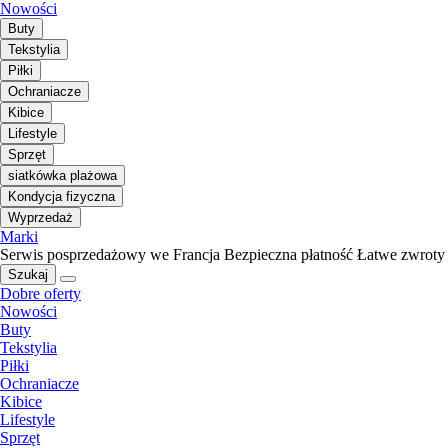
Nowości
Buty
Tekstylia
Piłki
Ochraniacze
Kibice
Lifestyle
Sprzęt
siatkówka plażowa
Kondycja fizyczna
Wyprzedaż
Marki
Serwis posprzedażowy we Francja
Bezpieczna płatność
Łatwe zwroty
Szukaj
Dobre oferty
Nowości
Buty
Tekstylia
Piłki
Ochraniacze
Kibice
Lifestyle
Sprzęt