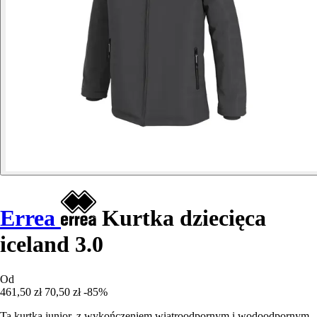
Errea
Kurtka dziecięca
iceland 3.0
Od
461,50 zł
70,50 zł
-85%
Ta kurtka junior, z wykończeniem wiatroodpornym i wodoodpornym,