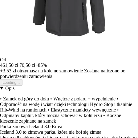
Od
461,50 zł
70,50 zł
-85%
+3,53 zł
otrzymasz na kolejne zamowienie
Zostana naliczone po
potwierdzeniu zamowienia
Loading...
Opis
• Zamek od góry do dołu • Wnętrze z polaru + wypełnienie •
Odporność na wodę i wiatr dzięki technologii Hydro-Stop i tkaninie
Rib-Wind na ramionach • Elastyczne mankiety wewnętrzne •
Odpinany kaptur, który można schować w kołnierzu • Boczne
kieszenie zapinane na zamek
Parka zimowa Iceland 3.0 Errea
Iceland 3.0 to zimowa parka, która nie boi się zimna.
Idealna dla chłopców i dziewcząt, ta pikowana parka jest doskonała na