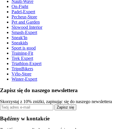
Nauti-Wave
On-Fight
Padel-Expert
Pecheur-Store
Pet and Garden
Slowood Interior
Smash-Expert
Sneak'In
Sneakids
Sport is good
Training-Fit
Trek Expert
Triathlon-Expert
TripnBikers
Vélo-Store
Winter-Expert
Zapisz się do naszego newslettera
Skorzystaj z 10% zniżki, zapisując się do naszego newslettera
Zapisz się
Bądźmy w kontakcie