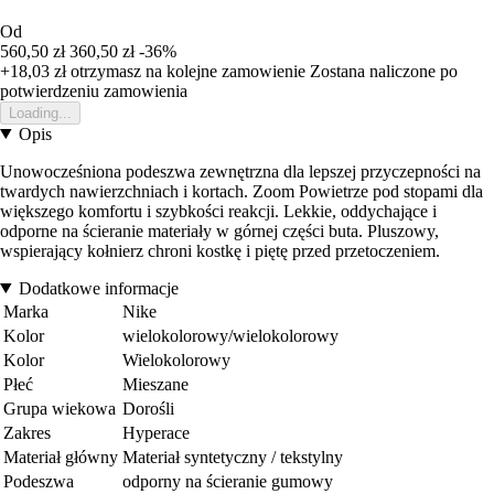
Od
560,50 zł
360,50 zł
-36%
+18,03 zł
otrzymasz na kolejne zamowienie
Zostana naliczone po
potwierdzeniu zamowienia
Loading...
Opis
Unowocześniona podeszwa zewnętrzna dla lepszej przyczepności na
twardych nawierzchniach i kortach. Zoom Powietrze pod stopami dla
większego komfortu i szybkości reakcji. Lekkie, oddychające i
odporne na ścieranie materiały w górnej części buta. Pluszowy,
wspierający kołnierz chroni kostkę i piętę przed przetoczeniem.
Dodatkowe informacje
Marka
Nike
Kolor
wielokolorowy/wielokolorowy
Kolor
Wielokolorowy
Płeć
Mieszane
Grupa wiekowa
Dorośli
Zakres
Hyperace
Materiał główny
Materiał syntetyczny / tekstylny
Podeszwa
odporny na ścieranie gumowy