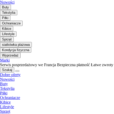
Nowości
Buty
Tekstylia
Piłki
Ochraniacze
Kibice
Lifestyle
Sprzęt
siatkówka plażowa
Kondycja fizyczna
Wyprzedaż
Marki
Serwis posprzedażowy we Francja
Bezpieczna płatność
Łatwe zwroty
Szukaj
Dobre oferty
Nowości
Buty
Tekstylia
Piłki
Ochraniacze
Kibice
Lifestyle
Sprzęt