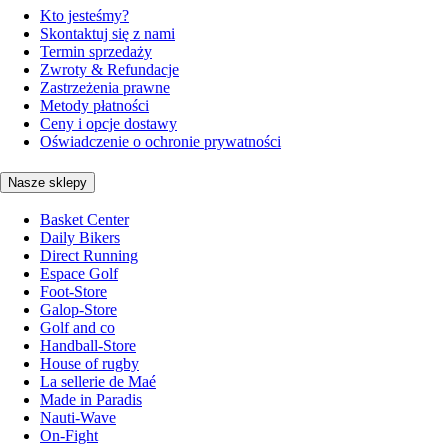
Kto jesteśmy?
Skontaktuj się z nami
Termin sprzedaży
Zwroty & Refundacje
Zastrzeżenia prawne
Metody płatności
Ceny i opcje dostawy
Oświadczenie o ochronie prywatności
Nasze sklepy
Basket Center
Daily Bikers
Direct Running
Espace Golf
Foot-Store
Galop-Store
Golf and co
Handball-Store
House of rugby
La sellerie de Maé
Made in Paradis
Nauti-Wave
On-Fight