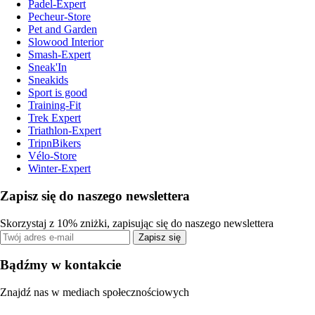
Padel-Expert
Pecheur-Store
Pet and Garden
Slowood Interior
Smash-Expert
Sneak'In
Sneakids
Sport is good
Training-Fit
Trek Expert
Triathlon-Expert
TripnBikers
Vélo-Store
Winter-Expert
Zapisz się do naszego newslettera
Skorzystaj z 10% zniżki, zapisując się do naszego newslettera
Zapisz się
Bądźmy w kontakcie
Znajdź nas w mediach społecznościowych