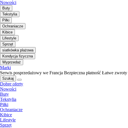
Nowości
Buty
Tekstylia
Piłki
Ochraniacze
Kibice
Lifestyle
Sprzęt
siatkówka plażowa
Kondycja fizyczna
Wyprzedaż
Marki
Serwis posprzedażowy we Francja
Bezpieczna płatność
Łatwe zwroty
Szukaj
Dobre oferty
Nowości
Buty
Tekstylia
Piłki
Ochraniacze
Kibice
Lifestyle
Sprzęt