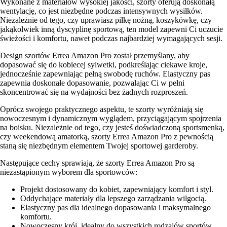
Wykonane z materiałów wysokiej jakości, szorty oferują doskonałą
wentylację, co jest niezbędne podczas intensywnych wysiłków.
Niezależnie od tego, czy uprawiasz piłkę nożną, koszykówkę, czy
jakąkolwiek inną dyscyplinę sportową, ten model zapewni Ci uczucie
świeżości i komfortu, nawet podczas najbardziej wymagających sesji.
Design szortów Errea Amazon Pro został przemyślany, aby
dopasować się do kobiecej sylwetki, podkreślając ciekawe kroje,
jednocześnie zapewniając pełną swobodę ruchów. Elastyczny pas
zapewnia doskonałe dopasowanie, pozwalając Ci w pełni
skoncentrować się na wydajności bez żadnych rozproszeń.
Oprócz swojego praktycznego aspektu, te szorty wyróżniają się
nowoczesnym i dynamicznym wyglądem, przyciągającym spojrzenia
na boisku. Niezależnie od tego, czy jesteś doświadczoną sportsmenką,
czy weekendową amatorką, szorty Errea Amazon Pro z pewnością
staną się niezbędnym elementem Twojej sportowej garderoby.
Następujące cechy sprawiają, że szorty Errea Amazon Pro są
niezastąpionym wyborem dla sportowców:
Projekt dostosowany do kobiet, zapewniający komfort i styl.
Oddychające materiały dla lepszego zarządzania wilgocią.
Elastyczny pas dla idealnego dopasowania i maksymalnego
komfortu.
Nowoczesny krój, idealny do wszystkich rodzajów sportów.