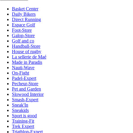
Basket Center
Daily Bikers
Direct Running
Espace Golf
Foot-Store
Galop-Store
Golf and co
Handball-Store
House of rugby
La sellerie de Maé
Made in Paradis
Nauti-Wave
On-Fight
Padel-Expert
Pecheur-Store
Pet and Garden
Slowood Interior
Smash-Expert
Sneak'In
Sneakids
Sport is good
Training-Fit
Trek Expert
Triathlon-Expert