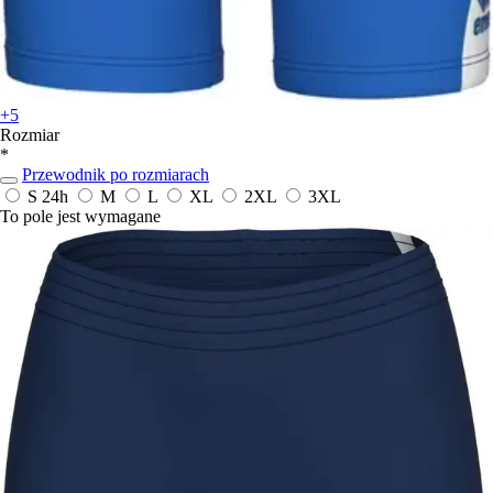
+5
Rozmiar
*
Przewodnik po rozmiarach
S
24h
M
L
XL
2XL
3XL
To pole jest wymagane