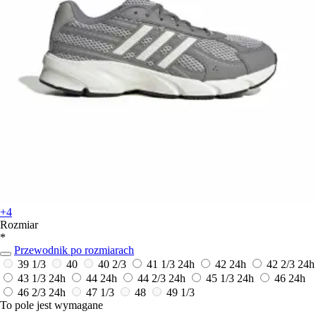
+4
Rozmiar
*
Przewodnik po rozmiarach
39 1/3
40
40 2/3
41 1/3
24h
42
24h
42 2/3
24h
43 1/3
24h
44
24h
44 2/3
24h
45 1/3
24h
46
24h
46 2/3
24h
47 1/3
48
49 1/3
To pole jest wymagane