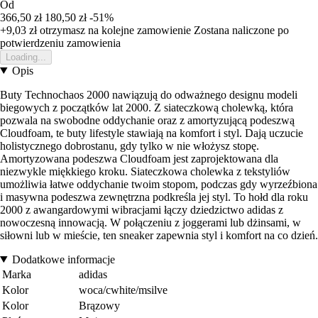
Od
366,50 zł
180,50 zł
-51%
+9,03 zł
otrzymasz na kolejne zamowienie
Zostana naliczone po
potwierdzeniu zamowienia
Loading...
Opis
Buty Technochaos 2000 nawiązują do odważnego designu modeli
biegowych z początków lat 2000. Z siateczkową cholewką, która
pozwala na swobodne oddychanie oraz z amortyzującą podeszwą
Cloudfoam, te buty lifestyle stawiają na komfort i styl. Dają uczucie
holistycznego dobrostanu, gdy tylko w nie włożysz stopę.
Amortyzowana podeszwa Cloudfoam jest zaprojektowana dla
niezwykle miękkiego kroku. Siateczkowa cholewka z tekstyliów
umożliwia łatwe oddychanie twoim stopom, podczas gdy wyrzeźbiona
i masywna podeszwa zewnętrzna podkreśla jej styl. To hołd dla roku
2000 z awangardowymi wibracjami łączy dziedzictwo adidas z
nowoczesną innowacją. W połączeniu z joggerami lub dżinsami, w
siłowni lub w mieście, ten sneaker zapewnia styl i komfort na co dzień.
Dodatkowe informacje
Marka
adidas
Kolor
woca/cwhite/msilve
Kolor
Brązowy