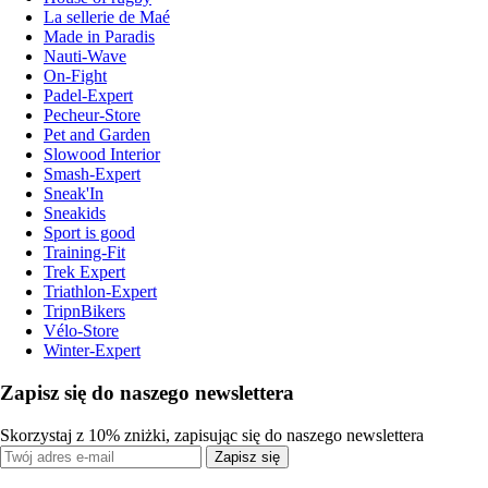
La sellerie de Maé
Made in Paradis
Nauti-Wave
On-Fight
Padel-Expert
Pecheur-Store
Pet and Garden
Slowood Interior
Smash-Expert
Sneak'In
Sneakids
Sport is good
Training-Fit
Trek Expert
Triathlon-Expert
TripnBikers
Vélo-Store
Winter-Expert
Zapisz się do naszego newslettera
Skorzystaj z 10% zniżki, zapisując się do naszego newslettera
Zapisz się