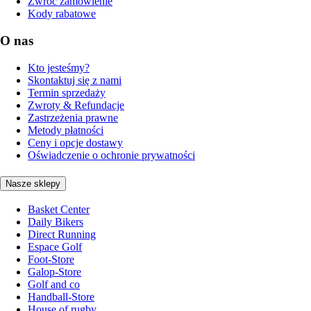
Zwróć zamówienie
Kody rabatowe
O nas
Kto jesteśmy?
Skontaktuj się z nami
Termin sprzedaży
Zwroty & Refundacje
Zastrzeżenia prawne
Metody płatności
Ceny i opcje dostawy
Oświadczenie o ochronie prywatności
Nasze sklepy
Basket Center
Daily Bikers
Direct Running
Espace Golf
Foot-Store
Galop-Store
Golf and co
Handball-Store
House of rugby