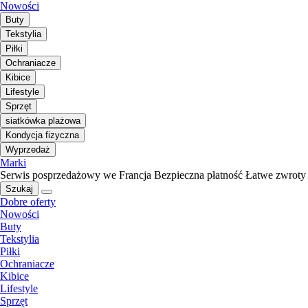
Nowości
Buty
Tekstylia
Piłki
Ochraniacze
Kibice
Lifestyle
Sprzęt
siatkówka plażowa
Kondycja fizyczna
Wyprzedaż
Marki
Serwis posprzedażowy we Francja
Bezpieczna płatność
Łatwe zwroty
Szukaj
Dobre oferty
Nowości
Buty
Tekstylia
Piłki
Ochraniacze
Kibice
Lifestyle
Sprzęt