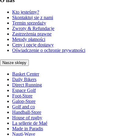
O nas
Kto jesteśmy?
Skontaktuj się z nami
Termin sprzedaży
Zwroty & Refundacje
Zastrzeżenia prawne
Metody płatności
Ceny i opcje dostawy
Oświadczenie o ochronie prywatności
Nasze sklepy
Basket Center
Daily Bikers
Direct Running
Espace Golf
Foot-Store
Galop-Store
Golf and co
Handball-Store
House of rugby
La sellerie de Maé
Made in Paradis
Nauti-Wave