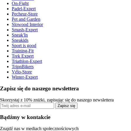
On-Fight
Padel-Expert
Pecheur-Store
Pet and Garden
Slowood Interior
Smash-Expert
Sneak'In
Sneakids
Sport is good
Training-Fit
Trek Expert
Triathlon-Expert
TripnBikers
Vélo-Store
Winter-Expert
Zapisz się do naszego newslettera
Skorzystaj z 10% zniżki, zapisując się do naszego newslettera
Zapisz się
Bądźmy w kontakcie
Znajdź nas w mediach społecznościowych