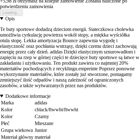
+5,98 zł
otrzymasz na kolejne zamowienie
Zostana naliczone po
potwierdzeniu zamowienia
Loading...
Opis
Te buty sportowe dodadzą dzieciom energii. Siateczkowa cholewka
umożliwia cyrkulację powietrza wokół stopy, a miękka wyściółka
otula stopę. Lekka amortyzacja Bounce zapewnia wygodę i
elastyczność oraz pochłania wstrząsy, dzięki czemu dzieci zachowują
energię przez cały dzień. adidas Dzięki elastycznym sznurowadłom i
zapięciu na rzep w górnej części te dziecięce buty sportowe są łatwe w
zakładaniu i użytkowaniu. Ten produkt zawiera co najmniej 20%
materiałów pochodzących z recyklingu.empreinte Poprzez ponowne
wykorzystanie materiałów, które zostały już stworzone, pomagamy
zmniejszyć ilość odpadów i naszą zależność od ograniczonych
zasobów, a także wytwarzanych przez nas produktów.
Dodatkowe informacje
Marka
adidas
Kolor
cblack/ftwwht/ftwwht
Kolor
Czarny
Płeć
Mieszane
Grupa wiekowa
Junior
Materiał główny
materiał