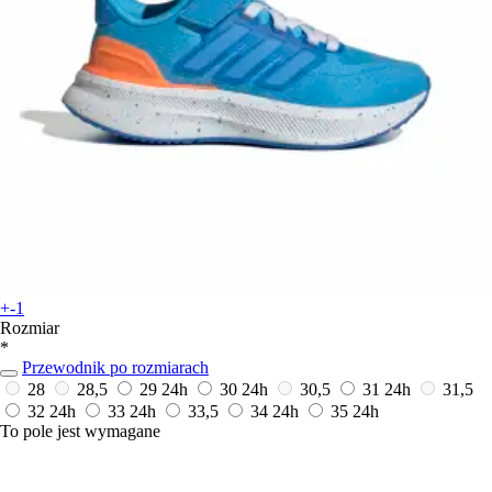
+-1
Rozmiar
*
Przewodnik po rozmiarach
28
28,5
29
24h
30
24h
30,5
31
24h
31,5
32
24h
33
24h
33,5
34
24h
35
24h
To pole jest wymagane