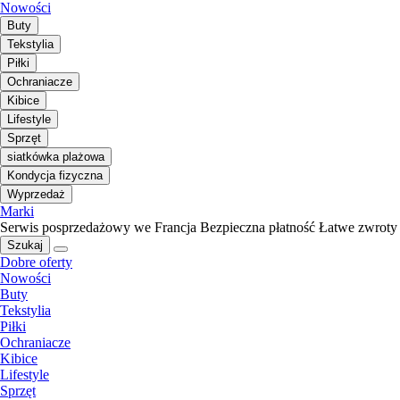
Nowości
Buty
Tekstylia
Piłki
Ochraniacze
Kibice
Lifestyle
Sprzęt
siatkówka plażowa
Kondycja fizyczna
Wyprzedaż
Marki
Serwis posprzedażowy we Francja
Bezpieczna płatność
Łatwe zwroty
Szukaj
Dobre oferty
Nowości
Buty
Tekstylia
Piłki
Ochraniacze
Kibice
Lifestyle
Sprzęt