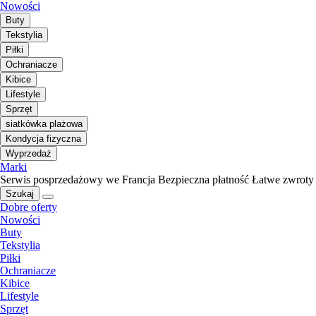
Nowości
Buty
Tekstylia
Piłki
Ochraniacze
Kibice
Lifestyle
Sprzęt
siatkówka plażowa
Kondycja fizyczna
Wyprzedaż
Marki
Serwis posprzedażowy we Francja
Bezpieczna płatność
Łatwe zwroty
Szukaj
Dobre oferty
Nowości
Buty
Tekstylia
Piłki
Ochraniacze
Kibice
Lifestyle
Sprzęt