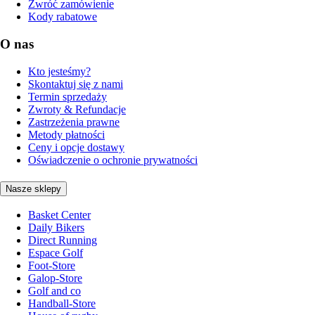
Zwróć zamówienie
Kody rabatowe
O nas
Kto jesteśmy?
Skontaktuj się z nami
Termin sprzedaży
Zwroty & Refundacje
Zastrzeżenia prawne
Metody płatności
Ceny i opcje dostawy
Oświadczenie o ochronie prywatności
Nasze sklepy
Basket Center
Daily Bikers
Direct Running
Espace Golf
Foot-Store
Galop-Store
Golf and co
Handball-Store