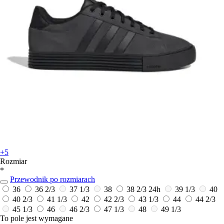
+5
Rozmiar
*
Przewodnik po rozmiarach
36
36 2/3
37 1/3
38
38 2/3
24h
39 1/3
40
40 2/3
41 1/3
42
42 2/3
43 1/3
44
44 2/3
45 1/3
46
46 2/3
47 1/3
48
49 1/3
To pole jest wymagane