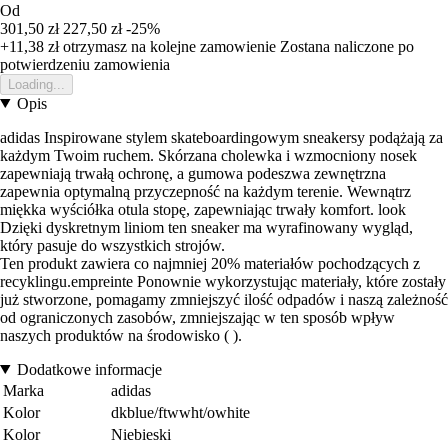
Od
301,50 zł
227,50 zł
-25%
+11,38 zł
otrzymasz na kolejne zamowienie
Zostana naliczone po
potwierdzeniu zamowienia
Loading...
Opis
adidas Inspirowane stylem skateboardingowym sneakersy podążają za
każdym Twoim ruchem. Skórzana cholewka i wzmocniony nosek
zapewniają trwałą ochronę, a gumowa podeszwa zewnętrzna
zapewnia optymalną przyczepność na każdym terenie. Wewnątrz
miękka wyściółka otula stopę, zapewniając trwały komfort. look
Dzięki dyskretnym liniom ten sneaker ma wyrafinowany wygląd,
który pasuje do wszystkich strojów.
Ten produkt zawiera co najmniej 20% materiałów pochodzących z
recyklingu.empreinte Ponownie wykorzystując materiały, które zostały
już stworzone, pomagamy zmniejszyć ilość odpadów i naszą zależność
od ograniczonych zasobów, zmniejszając w ten sposób wpływ
naszych produktów na środowisko ( ).
Dodatkowe informacje
Marka
adidas
Kolor
dkblue/ftwwht/owhite
Kolor
Niebieski