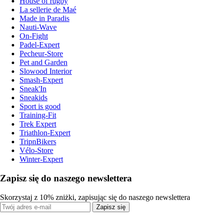
House of rugby
La sellerie de Maé
Made in Paradis
Nauti-Wave
On-Fight
Padel-Expert
Pecheur-Store
Pet and Garden
Slowood Interior
Smash-Expert
Sneak'In
Sneakids
Sport is good
Training-Fit
Trek Expert
Triathlon-Expert
TripnBikers
Vélo-Store
Winter-Expert
Zapisz się do naszego newslettera
Skorzystaj z 10% zniżki, zapisując się do naszego newslettera
Zapisz się