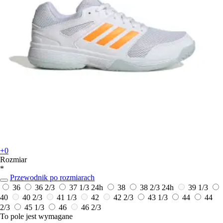
+0
Rozmiar
*
Przewodnik po rozmiarach
36
36 2/3
37 1/3
24h
38
38 2/3
24h
39 1/3
40
40 2/3
41 1/3
42
42 2/3
43 1/3
44
44
2/3
45 1/3
46
46 2/3
To pole jest wymagane