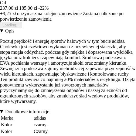
Od
237,00 zł
185,00 zł
-22%
+9,25 zł
otrzymasz na kolejne zamowienie
Zostana naliczone po
potwierdzeniu zamowienia
Loading...
Opis
Poczuj prędkość i energię sportów halowych w tym bucie adidas.
Cholewka jest częściowo wykonana z przewiewnej siateczki, aby
stopa mogła oddychać, podczas gdy miękka i dopasowana wyściółka
języka oraz kołnierza zapewniają komfort. Środkowa podeszwa z
EVA pochłania wstrząsy i amortyzuje skoki oraz zmiany kierunku.
Zewnętrzna podeszwa z gumy niebrudzącej zapewnia przyczepność w
wielu kierunkach, zapewniając błyskawiczne i kontrolowane ruchy.
Ten produkt zawiera co najmniej 20% materiałów z recyklingu. Dzięki
ponownemu wykorzystaniu już stworzonych materiałów
przyczyniamy się do zmniejszenia odpadów i naszej zależności od
ograniczonych zasobów, aby zmniejszyć ślad węglowy produktów,
które wytwarzamy.
Dodatkowe informacje
Marka
adidas
Kolor
czarny
Kolor
Czarny