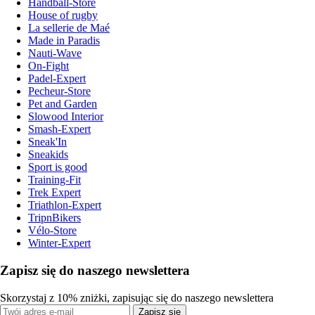
Handball-Store
House of rugby
La sellerie de Maé
Made in Paradis
Nauti-Wave
On-Fight
Padel-Expert
Pecheur-Store
Pet and Garden
Slowood Interior
Smash-Expert
Sneak'In
Sneakids
Sport is good
Training-Fit
Trek Expert
Triathlon-Expert
TripnBikers
Vélo-Store
Winter-Expert
Zapisz się do naszego newslettera
Skorzystaj z 10% zniżki, zapisując się do naszego newslettera
Zapisz się