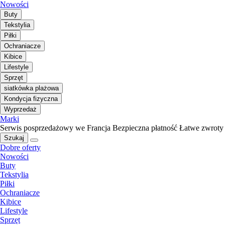
Nowości
Buty
Tekstylia
Piłki
Ochraniacze
Kibice
Lifestyle
Sprzęt
siatkówka plażowa
Kondycja fizyczna
Wyprzedaż
Marki
Serwis posprzedażowy we Francja
Bezpieczna płatność
Łatwe zwroty
Szukaj
Dobre oferty
Nowości
Buty
Tekstylia
Piłki
Ochraniacze
Kibice
Lifestyle
Sprzęt