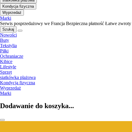
siatkówka plażowa
Kondycja fizyczna
Wyprzedaż
Marki
Serwis posprzedażowy we Francja
Bezpieczna płatność
Łatwe zwroty
Szukaj
Nowości
Buty
Tekstylia
Piłki
Ochraniacze
Kibice
Lifestyle
Sprzęt
siatkówka plażowa
Kondycja fizyczna
Wyprzedaż
Marki
Dodawanie do koszyka...