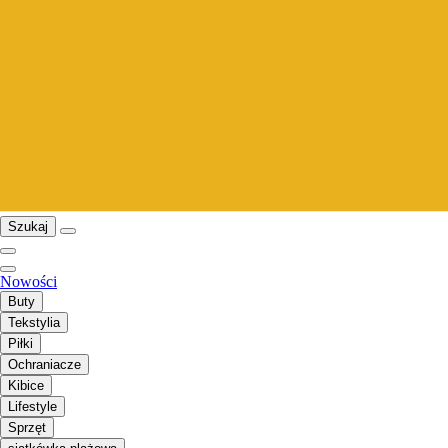
Szukaj
Nowości
Buty
Tekstylia
Piłki
Ochraniacze
Kibice
Lifestyle
Sprzęt