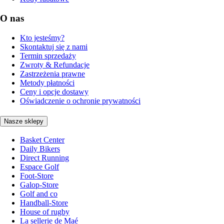
O nas
Kto jesteśmy?
Skontaktuj się z nami
Termin sprzedaży
Zwroty & Refundacje
Zastrzeżenia prawne
Metody płatności
Ceny i opcje dostawy
Oświadczenie o ochronie prywatności
Nasze sklepy
Basket Center
Daily Bikers
Direct Running
Espace Golf
Foot-Store
Galop-Store
Golf and co
Handball-Store
House of rugby
La sellerie de Maé