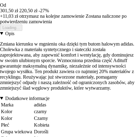
Od
301,50 zł
220,50 zł
-27%
+11,03 zł
otrzymasz na kolejne zamowienie
Zostana naliczone po
potwierdzeniu zamowienia
Loading...
Opis
Zmiana kierunku w mgnieniu oka dzięki tym butom halowym adidas.
Cholewka z materiału syntetycznego i siateczki została
zaprojektowana, aby zapewnić komfort i wentylację, gdy dominujesz
w swoim ulubionym sporcie. Wzmocniona przednia część Adituff
gwarantuje maksymalną dynamikę, niezależnie od intensywności
twojego wysiłku. Ten produkt zawiera co najmniej 20% materiałów z
recyklingu. Reużywając już stworzone materiały, pomagamy
zmniejszyć odpady i naszą zależność od ograniczonych zasobów, aby
zmniejszyć ślad węglowy produktów, które wytwarzamy.
Dodatkowe informacje
Marka
adidas
Kolor
czarny
Kolor
Czarny
Płeć
Kobieta
Grupa wiekowa
Dorośli