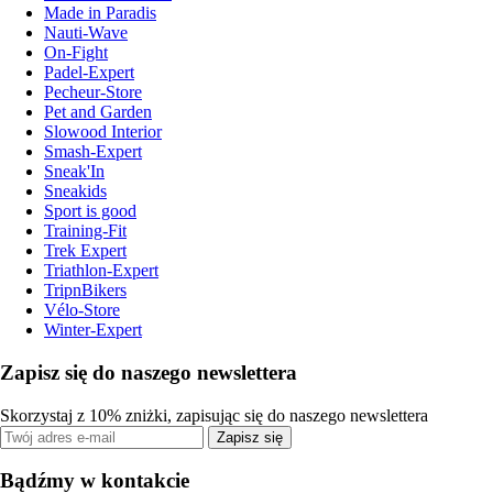
Made in Paradis
Nauti-Wave
On-Fight
Padel-Expert
Pecheur-Store
Pet and Garden
Slowood Interior
Smash-Expert
Sneak'In
Sneakids
Sport is good
Training-Fit
Trek Expert
Triathlon-Expert
TripnBikers
Vélo-Store
Winter-Expert
Zapisz się do naszego newslettera
Skorzystaj z 10% zniżki, zapisując się do naszego newslettera
Zapisz się
Bądźmy w kontakcie