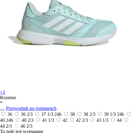
+2
Rozmiar
*
Przewodnik po rozmiarach
36
36 2/3
37 1/3
24h
38
38 2/3
39 1/3
24h
40
24h
40 2/3
41 1/3
42
42 2/3
43 1/3
44
44 2/3
46 2/3
To pole jest wymagane