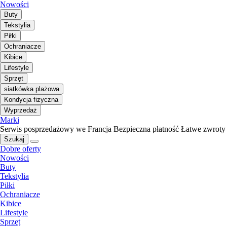
Nowości
Buty
Tekstylia
Piłki
Ochraniacze
Kibice
Lifestyle
Sprzęt
siatkówka plażowa
Kondycja fizyczna
Wyprzedaż
Marki
Serwis posprzedażowy we Francja
Bezpieczna płatność
Łatwe zwroty
Szukaj
Dobre oferty
Nowości
Buty
Tekstylia
Piłki
Ochraniacze
Kibice
Lifestyle
Sprzęt