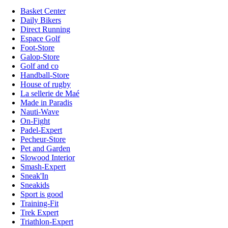
Basket Center
Daily Bikers
Direct Running
Espace Golf
Foot-Store
Galop-Store
Golf and co
Handball-Store
House of rugby
La sellerie de Maé
Made in Paradis
Nauti-Wave
On-Fight
Padel-Expert
Pecheur-Store
Pet and Garden
Slowood Interior
Smash-Expert
Sneak'In
Sneakids
Sport is good
Training-Fit
Trek Expert
Triathlon-Expert