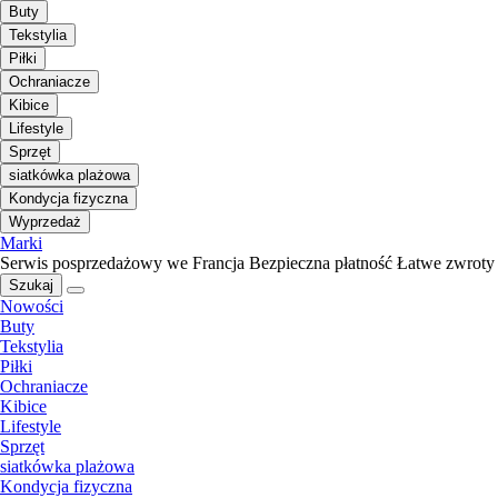
Buty
Tekstylia
Piłki
Ochraniacze
Kibice
Lifestyle
Sprzęt
siatkówka plażowa
Kondycja fizyczna
Wyprzedaż
Marki
Serwis posprzedażowy we Francja
Bezpieczna płatność
Łatwe zwroty
Szukaj
Nowości
Buty
Tekstylia
Piłki
Ochraniacze
Kibice
Lifestyle
Sprzęt
siatkówka plażowa
Kondycja fizyczna