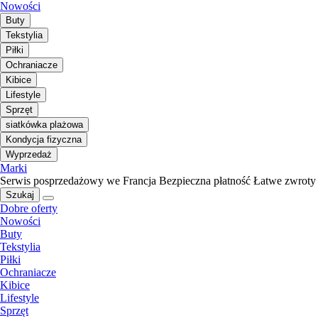
Nowości
Buty
Tekstylia
Piłki
Ochraniacze
Kibice
Lifestyle
Sprzęt
siatkówka plażowa
Kondycja fizyczna
Wyprzedaż
Marki
Serwis posprzedażowy we Francja
Bezpieczna płatność
Łatwe zwroty
Szukaj
Dobre oferty
Nowości
Buty
Tekstylia
Piłki
Ochraniacze
Kibice
Lifestyle
Sprzęt