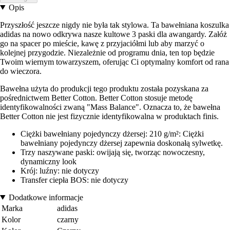
Opis
Przyszłość jeszcze nigdy nie była tak stylowa. Ta bawełniana koszulka
adidas na nowo odkrywa nasze kultowe 3 paski dla awangardy. Załóż
go na spacer po mieście, kawę z przyjaciółmi lub aby marzyć o
kolejnej przygodzie. Niezależnie od programu dnia, ten top będzie
Twoim wiernym towarzyszem, oferując Ci optymalny komfort od rana
do wieczora.
Bawełna użyta do produkcji tego produktu została pozyskana za
pośrednictwem Better Cotton. Better Cotton stosuje metodę
identyfikowalności zwaną "Mass Balance". Oznacza to, że bawełna
Better Cotton nie jest fizycznie identyfikowalna w produktach finis.
Ciężki bawełniany pojedynczy dżersej: 210 g/m²: Ciężki
bawełniany pojedynczy dżersej zapewnia doskonałą sylwetkę.
Trzy naszywane paski: owijają się, tworząc nowoczesny,
dynamiczny look
Krój: luźny: nie dotyczy
Transfer ciepła BOS: nie dotyczy
Dodatkowe informacje
Marka
adidas
Kolor
czarny