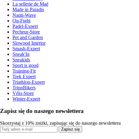
La sellerie de Maé
Made in Paradis
Nauti-Wave
On-Fight
Padel-Expert
Pecheur-Store
Pet and Garden
Slowood Interior
Smash-Expert
Sneak'In
Sneakids
Sport is good
Training-Fit
Trek Expert
Triathlon-Expert
TripnBikers
Vélo-Store
Winter-Expert
Zapisz się do naszego newslettera
Skorzystaj z 10% zniżki, zapisując się do naszego newslettera
Zapisz się