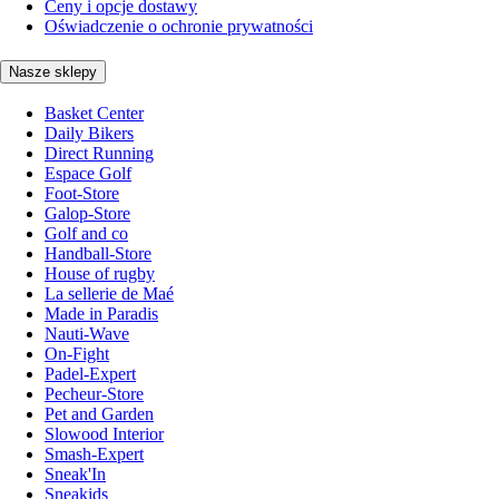
Ceny i opcje dostawy
Oświadczenie o ochronie prywatności
Nasze sklepy
Basket Center
Daily Bikers
Direct Running
Espace Golf
Foot-Store
Galop-Store
Golf and co
Handball-Store
House of rugby
La sellerie de Maé
Made in Paradis
Nauti-Wave
On-Fight
Padel-Expert
Pecheur-Store
Pet and Garden
Slowood Interior
Smash-Expert
Sneak'In
Sneakids