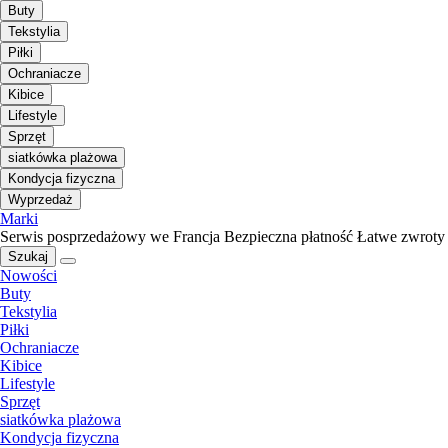
Buty
Tekstylia
Piłki
Ochraniacze
Kibice
Lifestyle
Sprzęt
siatkówka plażowa
Kondycja fizyczna
Wyprzedaż
Marki
Serwis posprzedażowy we Francja
Bezpieczna płatność
Łatwe zwroty
Szukaj
Nowości
Buty
Tekstylia
Piłki
Ochraniacze
Kibice
Lifestyle
Sprzęt
siatkówka plażowa
Kondycja fizyczna