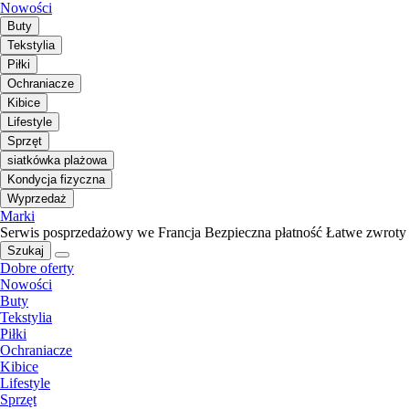
Nowości
Buty
Tekstylia
Piłki
Ochraniacze
Kibice
Lifestyle
Sprzęt
siatkówka plażowa
Kondycja fizyczna
Wyprzedaż
Marki
Serwis posprzedażowy we Francja
Bezpieczna płatność
Łatwe zwroty
Szukaj
Dobre oferty
Nowości
Buty
Tekstylia
Piłki
Ochraniacze
Kibice
Lifestyle
Sprzęt