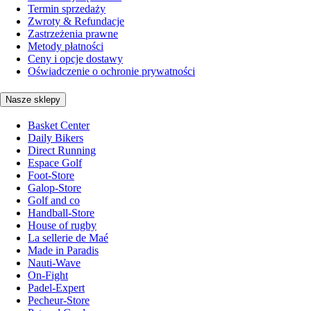
Termin sprzedaży
Zwroty & Refundacje
Zastrzeżenia prawne
Metody płatności
Ceny i opcje dostawy
Oświadczenie o ochronie prywatności
Nasze sklepy
Basket Center
Daily Bikers
Direct Running
Espace Golf
Foot-Store
Galop-Store
Golf and co
Handball-Store
House of rugby
La sellerie de Maé
Made in Paradis
Nauti-Wave
On-Fight
Padel-Expert
Pecheur-Store