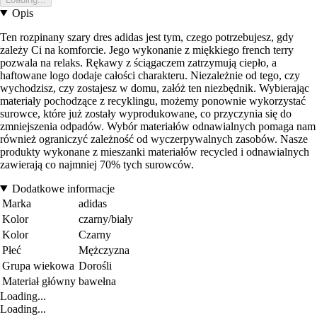
Opis
Ten rozpinany szary dres adidas jest tym, czego potrzebujesz, gdy
zależy Ci na komforcie. Jego wykonanie z miękkiego french terry
pozwala na relaks. Rękawy z ściągaczem zatrzymują ciepło, a
haftowane logo dodaje całości charakteru. Niezależnie od tego, czy
wychodzisz, czy zostajesz w domu, załóż ten niezbędnik. Wybierając
materiały pochodzące z recyklingu, możemy ponownie wykorzystać
surowce, które już zostały wyprodukowane, co przyczynia się do
zmniejszenia odpadów. Wybór materiałów odnawialnych pomaga nam
również ograniczyć zależność od wyczerpywalnych zasobów. Nasze
produkty wykonane z mieszanki materiałów recycled i odnawialnych
zawierają co najmniej 70% tych surowców.
Dodatkowe informacje
Marka
adidas
Kolor
czarny/biały
Kolor
Czarny
Płeć
Mężczyzna
Grupa wiekowa
Dorośli
Materiał główny
bawełna
Loading...
Loading...