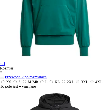
+-1
Rozmiar
*
Przewodnik po rozmiarach
XS
S
M
24h
L
XL
2XL
3XL
4XL
To pole jest wymagane