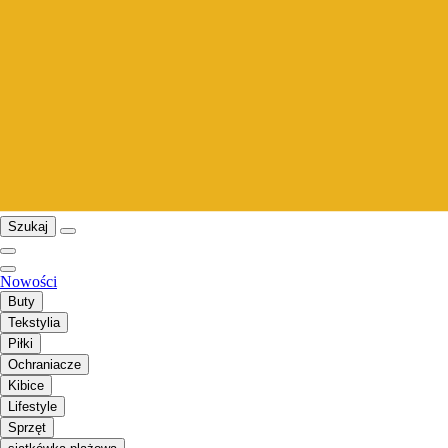
Szukaj
Nowości
Buty
Tekstylia
Piłki
Ochraniacze
Kibice
Lifestyle
Sprzęt