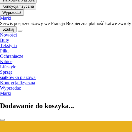
siatkówka plażowa
Kondycja fizyczna
Wyprzedaż
Marki
Serwis posprzedażowy we Francja
Bezpieczna płatność
Łatwe zwroty
Szukaj
Nowości
Buty
Tekstylia
Piłki
Ochraniacze
Kibice
Lifestyle
Sprzęt
siatkówka plażowa
Kondycja fizyczna
Wyprzedaż
Marki
Dodawanie do koszyka...