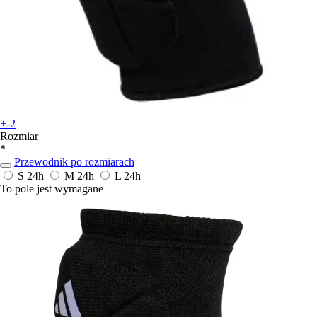
+-2
Rozmiar
*
Przewodnik po rozmiarach
S
24h
M
24h
L
24h
To pole jest wymagane