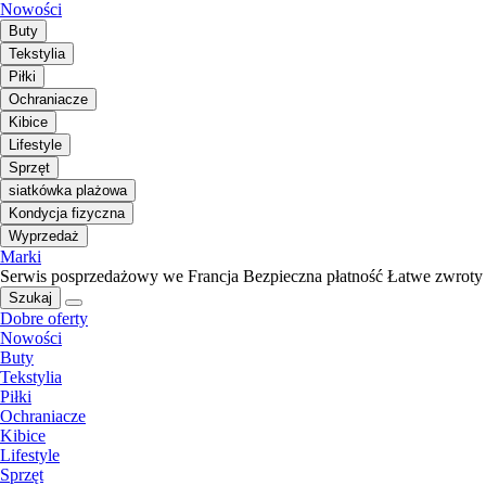
Nowości
Buty
Tekstylia
Piłki
Ochraniacze
Kibice
Lifestyle
Sprzęt
siatkówka plażowa
Kondycja fizyczna
Wyprzedaż
Marki
Serwis posprzedażowy we Francja
Bezpieczna płatność
Łatwe zwroty
Szukaj
Dobre oferty
Nowości
Buty
Tekstylia
Piłki
Ochraniacze
Kibice
Lifestyle
Sprzęt