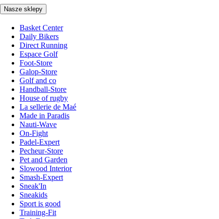
Nasze sklepy
Basket Center
Daily Bikers
Direct Running
Espace Golf
Foot-Store
Galop-Store
Golf and co
Handball-Store
House of rugby
La sellerie de Maé
Made in Paradis
Nauti-Wave
On-Fight
Padel-Expert
Pecheur-Store
Pet and Garden
Slowood Interior
Smash-Expert
Sneak'In
Sneakids
Sport is good
Training-Fit