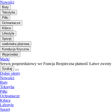
Nowości
Buty
Tekstylia
Piłki
Ochraniacze
Kibice
Lifestyle
Sprzęt
siatkówka plażowa
Kondycja fizyczna
Wyprzedaż
Marki
Serwis posprzedażowy we Francja
Bezpieczna płatność
Łatwe zwroty
Szukaj
Dobre oferty
Nowości
Buty
Tekstylia
Piłki
Ochraniacze
Kibice
Lifestyle
Sprzęt