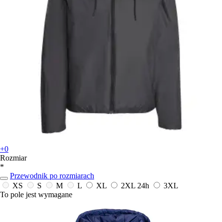
+0
Rozmiar
*
Przewodnik po rozmiarach
XS
S
M
L
XL
2XL
24h
3XL
To pole jest wymagane