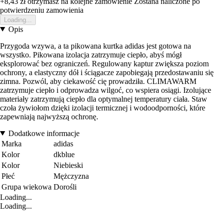
+8,43 zł
otrzymasz na kolejne zamowienie
Zostana naliczone po
potwierdzeniu zamowienia
Loading...
Opis
Przygoda wzywa, a ta pikowana kurtka adidas jest gotowa na
wszystko. Pikowana izolacja zatrzymuje ciepło, abyś mógł
eksplorować bez ograniczeń. Regulowany kaptur zwiększa poziom
ochrony, a elastyczny dół i ściągacze zapobiegają przedostawaniu się
zimna. Pozwól, aby ciekawość cię prowadziła. CLIMAWARM
zatrzymuje ciepło i odprowadza wilgoć, co wspiera osiągi. Izolujące
materiały zatrzymują ciepło dla optymalnej temperatury ciała. Staw
czoła żywiołom dzięki izolacji termicznej i wodoodporności, które
zapewniają najwyższą ochronę.
Dodatkowe informacje
Marka
adidas
Kolor
dkblue
Kolor
Niebieski
Płeć
Mężczyzna
Grupa wiekowa
Dorośli
Loading...
Loading...