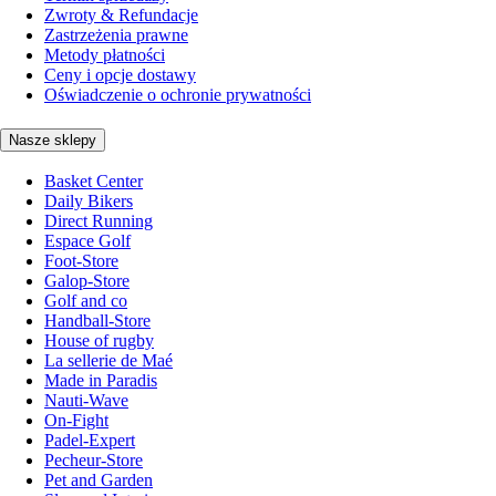
Zwroty & Refundacje
Zastrzeżenia prawne
Metody płatności
Ceny i opcje dostawy
Oświadczenie o ochronie prywatności
Nasze sklepy
Basket Center
Daily Bikers
Direct Running
Espace Golf
Foot-Store
Galop-Store
Golf and co
Handball-Store
House of rugby
La sellerie de Maé
Made in Paradis
Nauti-Wave
On-Fight
Padel-Expert
Pecheur-Store
Pet and Garden