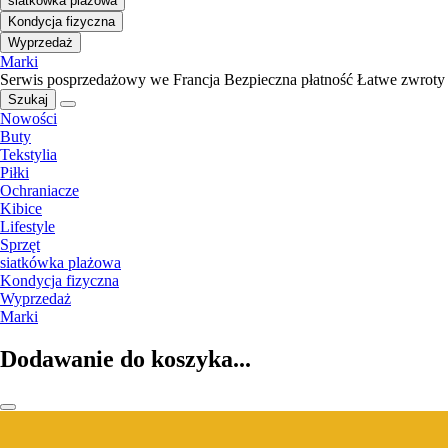
siatkówka plażowa
Kondycja fizyczna
Wyprzedaż
Marki
Serwis posprzedażowy we Francja
Bezpieczna płatność
Łatwe zwroty
Szukaj
Nowości
Buty
Tekstylia
Piłki
Ochraniacze
Kibice
Lifestyle
Sprzęt
siatkówka plażowa
Kondycja fizyczna
Wyprzedaż
Marki
Dodawanie do koszyka...