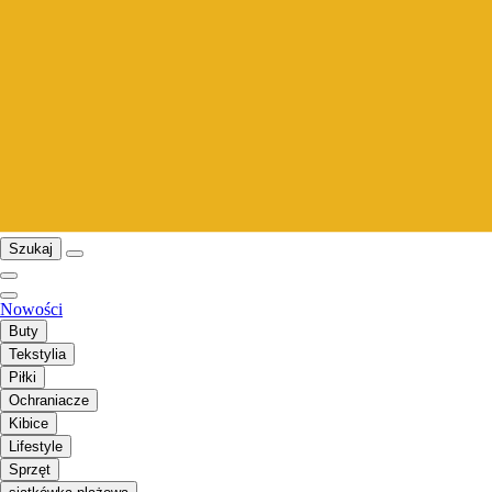
Szukaj
Nowości
Buty
Tekstylia
Piłki
Ochraniacze
Kibice
Lifestyle
Sprzęt