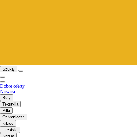
Szukaj
Dobre oferty
Nowości
Buty
Tekstylia
Piłki
Ochraniacze
Kibice
Lifestyle
Sprzęt