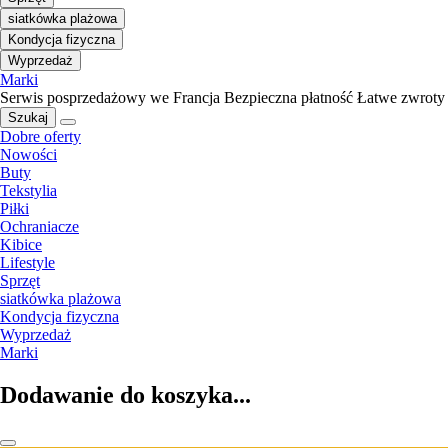
siatkówka plażowa
Kondycja fizyczna
Wyprzedaż
Marki
Serwis posprzedażowy we Francja
Bezpieczna płatność
Łatwe zwroty
Szukaj
Dobre oferty
Nowości
Buty
Tekstylia
Piłki
Ochraniacze
Kibice
Lifestyle
Sprzęt
siatkówka plażowa
Kondycja fizyczna
Wyprzedaż
Marki
Dodawanie do koszyka...