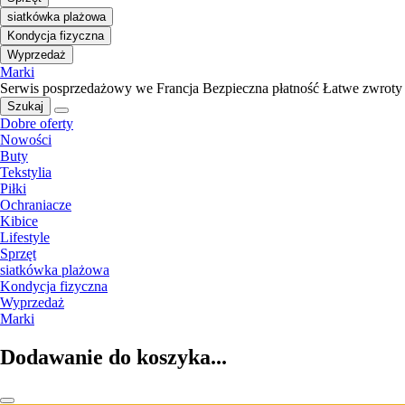
siatkówka plażowa
Kondycja fizyczna
Wyprzedaż
Marki
Serwis posprzedażowy we Francja
Bezpieczna płatność
Łatwe zwroty
Szukaj
Dobre oferty
Nowości
Buty
Tekstylia
Piłki
Ochraniacze
Kibice
Lifestyle
Sprzęt
siatkówka plażowa
Kondycja fizyczna
Wyprzedaż
Marki
Dodawanie do koszyka...