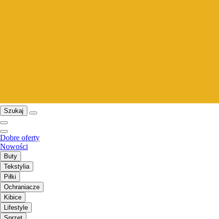
Szukaj
Dobre oferty
Nowości
Buty
Tekstylia
Piłki
Ochraniacze
Kibice
Lifestyle
Sprzęt