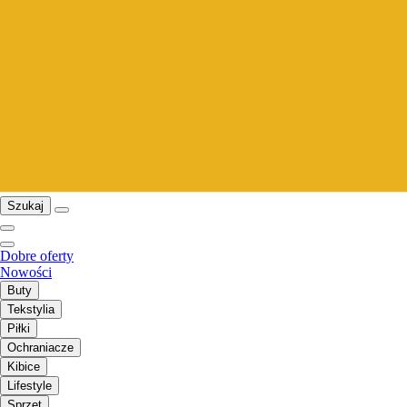
Szukaj
Dobre oferty
Nowości
Buty
Tekstylia
Piłki
Ochraniacze
Kibice
Lifestyle
Sprzęt