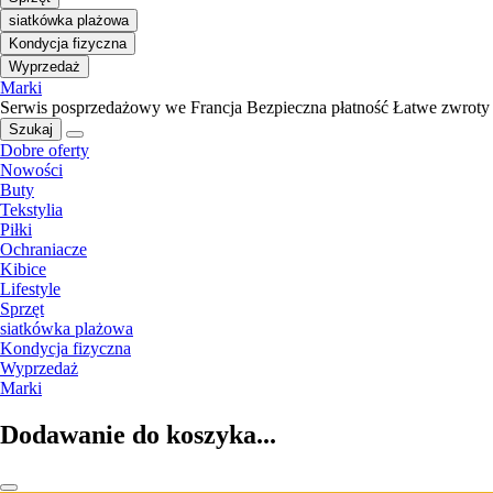
siatkówka plażowa
Kondycja fizyczna
Wyprzedaż
Marki
Serwis posprzedażowy we Francja
Bezpieczna płatność
Łatwe zwroty
Szukaj
Dobre oferty
Nowości
Buty
Tekstylia
Piłki
Ochraniacze
Kibice
Lifestyle
Sprzęt
siatkówka plażowa
Kondycja fizyczna
Wyprzedaż
Marki
Dodawanie do koszyka...