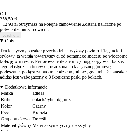
Od
258,50 zł
+12,93 zł
otrzymasz na kolejne zamowienie
Zostana naliczone po
potwierdzeniu zamowienia
Loading...
Opis
Ten klasyczny sneaker przechodzi na wyższy poziom. Elegancki i
stylowy, ta wersja towarzyszy ci od porannego spaceru po wieczorną
kolację w mieście. Perforowane detale utrzymują stopy w chłodzie.
Jego elastyczna cholewka, osadzona na klasycznej gumowej
podeszwie, podąża za twoimi codziennymi przygodami. Ten sneaker
adidas jest wzbogacony o 3 ikoniczne paski po bokach.
Dodatkowe informacje
Marka
adidas
Kolor
cblack/cybemt/gum3
Kolor
Czarny
Płeć
Kobieta
Grupa wiekowa
Dorośli
Materiał główny
Materiał syntetyczny / tekstylny