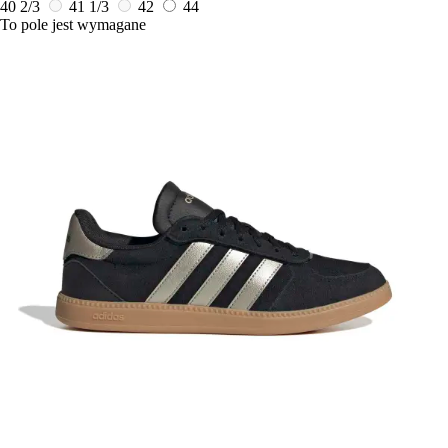
40 2/3
41 1/3
42
44
To pole jest wymagane