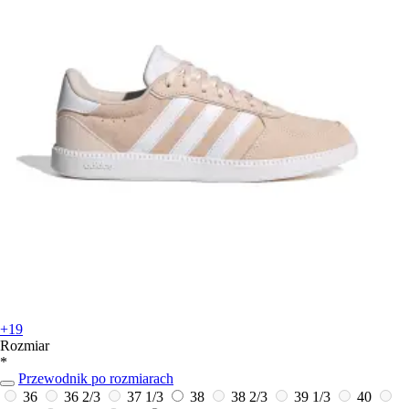
+19
Rozmiar
*
Przewodnik po rozmiarach
36
36 2/3
37 1/3
38
38 2/3
39 1/3
40