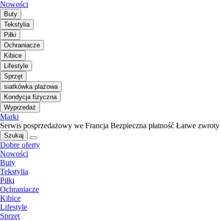
Nowości
Buty
Tekstylia
Piłki
Ochraniacze
Kibice
Lifestyle
Sprzęt
siatkówka plażowa
Kondycja fizyczna
Wyprzedaż
Marki
Serwis posprzedażowy we Francja
Bezpieczna płatność
Łatwe zwroty
Szukaj
Dobre oferty
Nowości
Buty
Tekstylia
Piłki
Ochraniacze
Kibice
Lifestyle
Sprzęt