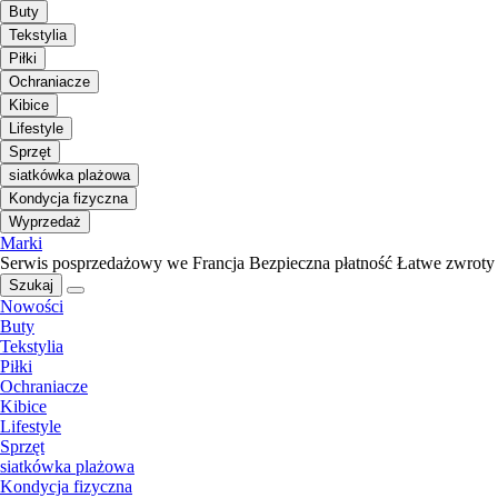
Buty
Tekstylia
Piłki
Ochraniacze
Kibice
Lifestyle
Sprzęt
siatkówka plażowa
Kondycja fizyczna
Wyprzedaż
Marki
Serwis posprzedażowy we Francja
Bezpieczna płatność
Łatwe zwroty
Szukaj
Nowości
Buty
Tekstylia
Piłki
Ochraniacze
Kibice
Lifestyle
Sprzęt
siatkówka plażowa
Kondycja fizyczna