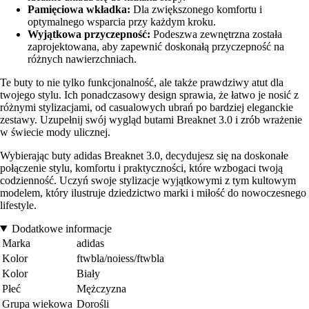
Pamięciowa wkładka:
Dla zwiększonego komfortu i
optymalnego wsparcia przy każdym kroku.
Wyjątkowa przyczepność:
Podeszwa zewnętrzna została
zaprojektowana, aby zapewnić doskonałą przyczepność na
różnych nawierzchniach.
Te buty to nie tylko funkcjonalność, ale także prawdziwy atut dla
twojego stylu. Ich ponadczasowy design sprawia, że łatwo je nosić z
różnymi stylizacjami, od casualowych ubrań po bardziej eleganckie
zestawy. Uzupełnij swój wygląd butami Breaknet 3.0 i zrób wrażenie
w świecie mody ulicznej.
Wybierając buty adidas Breaknet 3.0, decydujesz się na doskonałe
połączenie stylu, komfortu i praktyczności, które wzbogaci twoją
codzienność. Uczyń swoje stylizacje wyjątkowymi z tym kultowym
modelem, który ilustruje dziedzictwo marki i miłość do nowoczesnego
lifestyle.
Dodatkowe informacje
Marka
adidas
Kolor
ftwbla/noiess/ftwbla
Kolor
Biały
Płeć
Mężczyzna
Grupa wiekowa
Dorośli