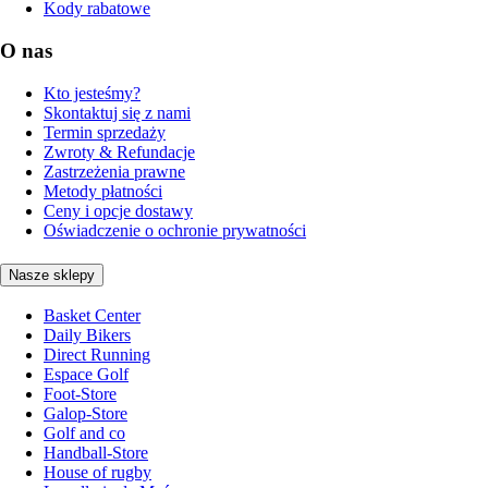
Kody rabatowe
O nas
Kto jesteśmy?
Skontaktuj się z nami
Termin sprzedaży
Zwroty & Refundacje
Zastrzeżenia prawne
Metody płatności
Ceny i opcje dostawy
Oświadczenie o ochronie prywatności
Nasze sklepy
Basket Center
Daily Bikers
Direct Running
Espace Golf
Foot-Store
Galop-Store
Golf and co
Handball-Store
House of rugby