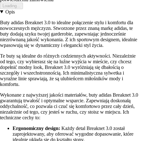
Loading...
Opis
Buty adidas Breaknet 3.0 to idealne połączenie stylu i komfortu dla
nowoczesnych mężczyzn. Stworzone przez znaną markę adidas, te
buty dodają szyku twojej garderobie, zapewniając jednocześnie
niezrównaną jakość wykonania. Z ich sportowym designem, idealnie
wpasowują się w dynamiczny i elegancki styl życia.
Te buty są idealne do różnych codziennych aktywności. Niezależnie
od tego, czy wybierasz się na luźne wyjścia w mieście, czy chcesz
dopełnić modny look, Breaknet 3.0 wyróżniają się dbałością o
szczegóły i wszechstronnością. Ich minimalistyczna sylwetka i
wyraźne linie sprawiają, że są ulubieńcem miłośników mody i
komfortu.
Wykonane z najwyższej jakości materiałów, buty adidas Breaknet 3.0
gwarantują trwałość i optymalne wsparcie. Zapewniają doskonałą
oddychalność, co pozwala ci czuć się komfortowo przez cały dzień,
niezależnie od tego, czy jesteś w ruchu, czy stoisz w miejscu. Ich
techniczne cechy to:
Ergonomiczny design:
Każdy detal Breaknet 3.0 został
zaprojektowany, aby oferować wygodne dopasowanie, które
idealnie układa się do kształtu stopy.