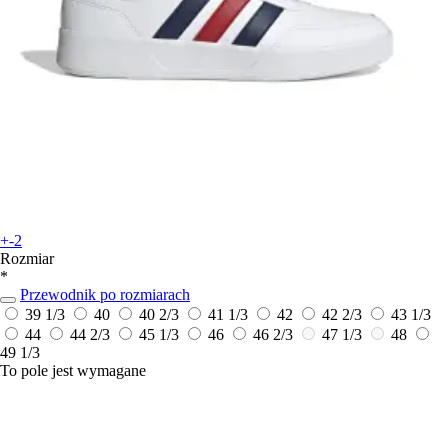
+-2
Rozmiar
*
Przewodnik po rozmiarach
39 1/3
40
40 2/3
41 1/3
42
42 2/3
43 1/3
44
44 2/3
45 1/3
46
46 2/3
47 1/3
48
49 1/3
To pole jest wymagane