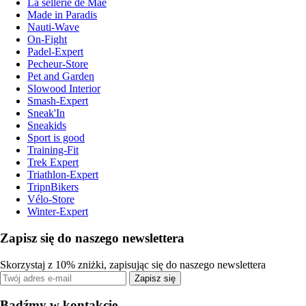
La sellerie de Maé
Made in Paradis
Nauti-Wave
On-Fight
Padel-Expert
Pecheur-Store
Pet and Garden
Slowood Interior
Smash-Expert
Sneak'In
Sneakids
Sport is good
Training-Fit
Trek Expert
Triathlon-Expert
TripnBikers
Vélo-Store
Winter-Expert
Zapisz się do naszego newslettera
Skorzystaj z 10% zniżki, zapisując się do naszego newslettera
Zapisz się
Bądźmy w kontakcie