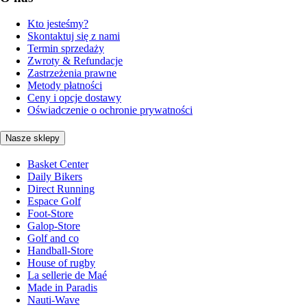
Kto jesteśmy?
Skontaktuj się z nami
Termin sprzedaży
Zwroty & Refundacje
Zastrzeżenia prawne
Metody płatności
Ceny i opcje dostawy
Oświadczenie o ochronie prywatności
Nasze sklepy
Basket Center
Daily Bikers
Direct Running
Espace Golf
Foot-Store
Galop-Store
Golf and co
Handball-Store
House of rugby
La sellerie de Maé
Made in Paradis
Nauti-Wave