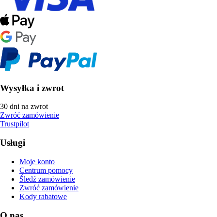
Wysyłka i zwrot
30 dni na zwrot
Zwróć zamówienie
Trustpilot
Usługi
Moje konto
Centrum pomocy
Śledź zamówienie
Zwróć zamówienie
Kody rabatowe
O nas