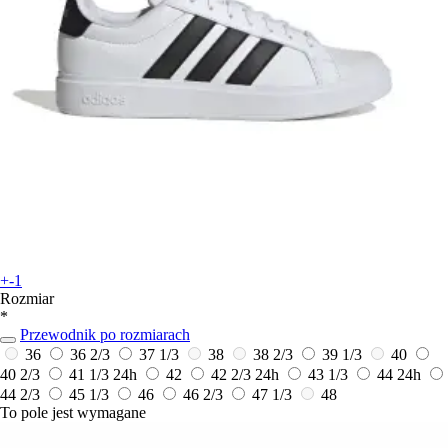
+-1
Rozmiar
*
Przewodnik po rozmiarach
36
36 2/3
37 1/3
38
38 2/3
39 1/3
40
40 2/3
41 1/3
24h
42
42 2/3
24h
43 1/3
44
24h
44 2/3
45 1/3
46
46 2/3
47 1/3
48
To pole jest wymagane