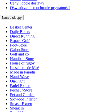
Ceny i opcje dostawy
Oświadczenie o ochronie prywatności
Nasze sklepy
Basket Center
Daily Bikers
Direct Running
Espace Golf
Foot-Store
Galop-Store
Golf and co
Handball-Store
House of rugby
La sellerie de Maé
Made in Paradis
Nauti-Wave
On-Fight
Padel-Expert
Pecheur-Store
Pet and Garden
Slowood Interior
Smash-Expert
Sneak'In