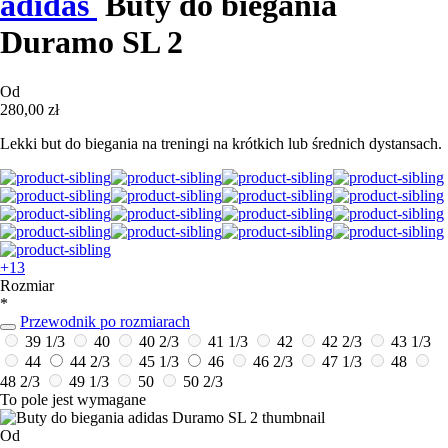
adidas
Buty do biegania
Duramo SL 2
Od
280,00 zł
Lekki but do biegania na treningi na krótkich lub średnich dystansach.
+13
Rozmiar
*
Przewodnik po rozmiarach
39 1/3
40
40 2/3
41 1/3
42
42 2/3
43 1/3
44
44 2/3
45 1/3
46
46 2/3
47 1/3
48
48 2/3
49 1/3
50
50 2/3
To pole jest wymagane
Od