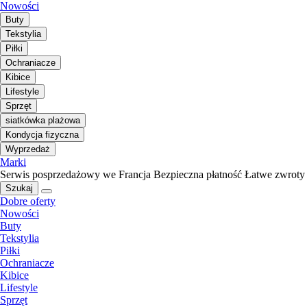
Nowości
Buty
Tekstylia
Piłki
Ochraniacze
Kibice
Lifestyle
Sprzęt
siatkówka plażowa
Kondycja fizyczna
Wyprzedaż
Marki
Serwis posprzedażowy we Francja
Bezpieczna płatność
Łatwe zwroty
Szukaj
Dobre oferty
Nowości
Buty
Tekstylia
Piłki
Ochraniacze
Kibice
Lifestyle
Sprzęt