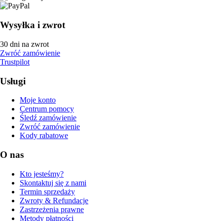
Wysyłka i zwrot
30 dni na zwrot
Zwróć zamówienie
Trustpilot
Usługi
Moje konto
Centrum pomocy
Śledź zamówienie
Zwróć zamówienie
Kody rabatowe
O nas
Kto jesteśmy?
Skontaktuj się z nami
Termin sprzedaży
Zwroty & Refundacje
Zastrzeżenia prawne
Metody płatności