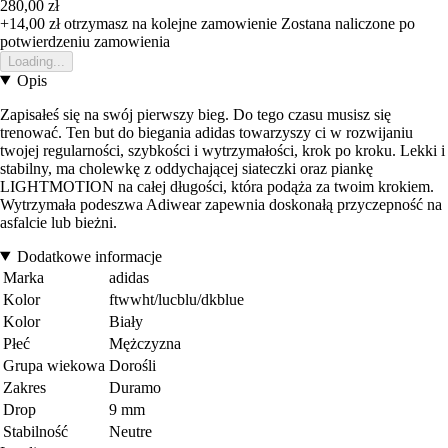
280,00 zł
+14,00 zł
otrzymasz na kolejne zamowienie
Zostana naliczone po
potwierdzeniu zamowienia
Loading...
Opis
Zapisałeś się na swój pierwszy bieg. Do tego czasu musisz się
trenować. Ten but do biegania adidas towarzyszy ci w rozwijaniu
twojej regularności, szybkości i wytrzymałości, krok po kroku. Lekki i
stabilny, ma cholewkę z oddychającej siateczki oraz piankę
LIGHTMOTION na całej długości, która podąża za twoim krokiem.
Wytrzymała podeszwa Adiwear zapewnia doskonałą przyczepność na
asfalcie lub bieżni.
Dodatkowe informacje
Marka
adidas
Kolor
ftwwht/lucblu/dkblue
Kolor
Biały
Płeć
Mężczyzna
Grupa wiekowa
Dorośli
Zakres
Duramo
Drop
9 mm
Stabilność
Neutre