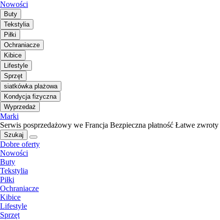
Nowości
Buty
Tekstylia
Piłki
Ochraniacze
Kibice
Lifestyle
Sprzęt
siatkówka plażowa
Kondycja fizyczna
Wyprzedaż
Marki
Serwis posprzedażowy we Francja
Bezpieczna płatność
Łatwe zwroty
Szukaj
Dobre oferty
Nowości
Buty
Tekstylia
Piłki
Ochraniacze
Kibice
Lifestyle
Sprzęt