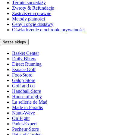
Termin sprzedaży
Zwroty & Refundacje
Zastrzeżenia prawne
Metody płatności
Ceny i opcje dostawy
Oświadczenie o ochronie prywatności
Nasze sklepy
Basket Center
Daily Bikers
Direct Running
Espace Golf
Foot-Store
Galop-Store
Golf and co
Handball-Store
House of rugby
La sellerie de Maé
Made in Paradis
Nauti-Wave
On-Fight
Padel-Expert
Pecheur-Store
Pet and Garden