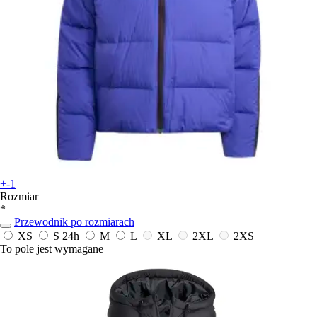
+-1
Rozmiar
*
Przewodnik po rozmiarach
XS
S
24h
M
L
XL
2XL
2XS
To pole jest wymagane