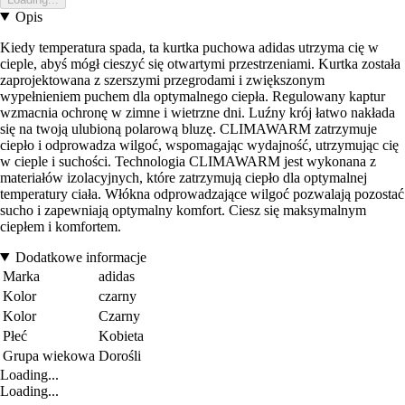
Opis
Kiedy temperatura spada, ta kurtka puchowa adidas utrzyma cię w
cieple, abyś mógł cieszyć się otwartymi przestrzeniami. Kurtka została
zaprojektowana z szerszymi przegrodami i zwiększonym
wypełnieniem puchem dla optymalnego ciepła. Regulowany kaptur
wzmacnia ochronę w zimne i wietrzne dni. Luźny krój łatwo nakłada
się na twoją ulubioną polarową bluzę. CLIMAWARM zatrzymuje
ciepło i odprowadza wilgoć, wspomagając wydajność, utrzymując cię
w cieple i suchości. Technologia CLIMAWARM jest wykonana z
materiałów izolacyjnych, które zatrzymują ciepło dla optymalnej
temperatury ciała. Włókna odprowadzające wilgoć pozwalają pozostać
sucho i zapewniają optymalny komfort. Ciesz się maksymalnym
ciepłem i komfortem.
Dodatkowe informacje
Marka
adidas
Kolor
czarny
Kolor
Czarny
Płeć
Kobieta
Grupa wiekowa
Dorośli
Loading...
Loading...